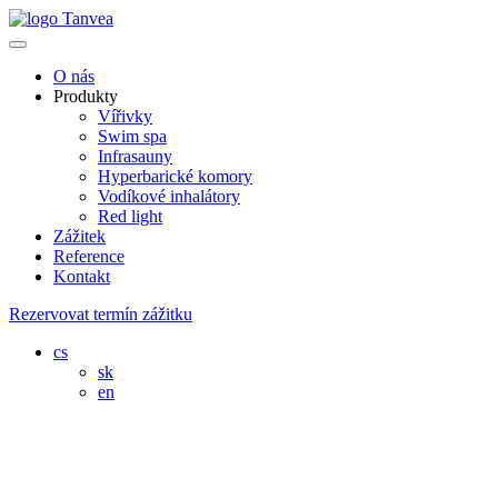
O nás
Produkty
Vířivky
Swim spa
Infrasauny
Hyperbarické komory
Vodíkové inhalátory
Red light
Zážitek
Reference
Kontakt
Rezervovat termín zážitku
cs
sk
en