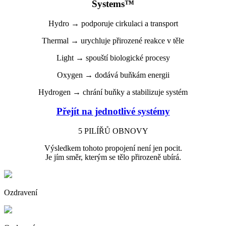
Systems™
Hydro → podporuje cirkulaci a transport
Thermal → urychluje přirozené reakce v těle
Light → spouští biologické procesy
Oxygen → dodává buňkám energii
Hydrogen → chrání buňky a stabilizuje systém
Přejít na jednotlivé systémy
5 PILÍŘŮ OBNOVY
Výsledkem tohoto propojení není jen pocit.
Je jím směr, kterým se tělo přirozeně ubírá.
Ozdravení