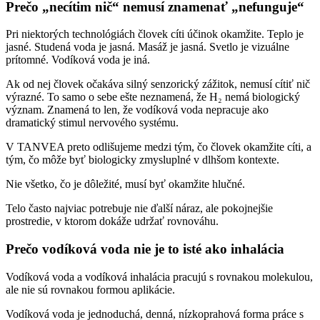
Prečo „necítim nič“ nemusí znamenať „nefunguje“
Pri niektorých technológiách človek cíti účinok okamžite. Teplo je
jasné. Studená voda je jasná. Masáž je jasná. Svetlo je vizuálne
prítomné. Vodíková voda je iná.
Ak od nej človek očakáva silný senzorický zážitok, nemusí cítiť nič
výrazné. To samo o sebe ešte neznamená, že H₂ nemá biologický
význam. Znamená to len, že vodíková voda nepracuje ako
dramatický stimul nervového systému.
V TANVEA preto odlišujeme medzi tým, čo človek okamžite cíti, a
tým, čo môže byť biologicky zmysluplné v dlhšom kontexte.
Nie všetko, čo je dôležité, musí byť okamžite hlučné.
Telo často najviac potrebuje nie ďalší náraz, ale pokojnejšie
prostredie, v ktorom dokáže udržať rovnováhu.
Prečo vodíková voda nie je to isté ako inhalácia
Vodíková voda a vodíková inhalácia pracujú s rovnakou molekulou,
ale nie sú rovnakou formou aplikácie.
Vodíková voda je jednoduchá, denná, nízkoprahová forma práce s