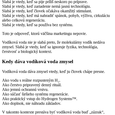
Slabá je vtedy, keď sa pije príliš neskoro po príprave.
Slabá je vtedy, keď zariadenie nemá jasnú technológiu.
Slabá je vtedy, keď človek očakáva okamžitý stimulant.
Slabá je vtedy, keď má nahradiť spánok, pohyb, výživu, cirkuláciu
alebo celkovú regeneráciu.
Slabá je vtedy, keď sa používa bez systému.
Toto je odpoveď, ktorú väčšina marketingu nepovie.
Vodíková voda nie je slabá preto, že molekulárny vodík nedáva
zmysel. Slabá je vtedy, keď sa ignoruje fyzika, technológia,
čerstvosť a biologický kontext.
Kedy dáva vodíková voda zmysel
Vodíková voda dáva zmysel vtedy, keď ju človek chápe presne.
Ako vodu s reálne rozpusteným H₂.
Ako čerstvo pripravený denný rituál.
Ako jemnú ochrannú vrstvu.
Ako súčasť širšieho systému regenerácie.
Ako praktický vstup do Hydrogen Systems™.
Ako doplnok, nie náhradu základov.
V takomto kontexte prestáva byť vodíková voda buď „zázrak“,