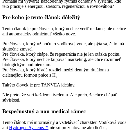
Pomáha mi vytvárať každodenný rytmus ochrany v systéme, kde
telo pracuje s energiou, stresom, regeneráciou a rovnováhou?
Pre koho je tento článok dôležitý
Tento článok je pre človeka, ktorý nechce veriť reklame, ale nechce
ani automaticky odmietnuť všetko nové.
Pre človeka, ktorý už počul o vodíkovej vode, ale pýta sa, či to má
skutočne zmysel.
Pre človeka, ktorý chápe, že regenerácia nie je len otázka pocitu.
Pre človeka, ktorý nechce kupovať marketing, ale chce rozumieť
biologickým podmienkam.
Pre človeka, ktorý hľadá rozdiel medzi denným rituálom a
cielenejšou formou práce s H₂.
Takýto človek je pre TANVEA ideálny.
Nie preto, že verí každému tvrdeniu. Ale preto, že chce chápať
súvislosti.
Bezpečnostný a non-medical rámec
Tento článok má informačný a vzdelávací charakter. Vodíková voda
ani
Hydrogen Systems™
nie sú prezentované ako liečba,