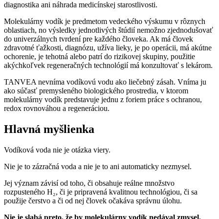
diagnostika ani náhrada medicínskej starostlivosti.
Molekulárny vodík je predmetom vedeckého výskumu v rôznych
oblastiach, no výsledky jednotlivých štúdií nemožno zjednodušovať
do univerzálnych tvrdení pre každého človeka. Ak má človek
zdravotné ťažkosti, diagnózu, užíva lieky, je po operácii, má akútne
ochorenie, je tehotná alebo patrí do rizikovej skupiny, použitie
akýchkoľvek regeneračných technológií má konzultovať s lekárom.
TANVEA nevníma vodíkovú vodu ako liečebný zásah. Vníma ju
ako súčasť premysleného biologického prostredia, v ktorom
molekulárny vodík predstavuje jednu z foriem práce s ochranou,
redox rovnováhou a regeneráciou.
Hlavná myšlienka
Vodíková voda nie je otázka viery.
Nie je to zázračná voda a nie je to ani automaticky nezmysel.
Jej význam závisí od toho, či obsahuje reálne množstvo
rozpusteného H₂, či je pripravená kvalitnou technológiou, či sa
použije čerstvo a či od nej človek očakáva správnu úlohu.
Nie je slabá preto, že by molekulárny vodík nedával zmysel.