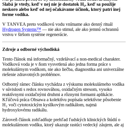
Slabá je vtedy, keď v nej nie je dostatok H₂, keď sa použije
neskoro alebo keď od nej očakávame účinok, ktorý patrí inej
forme vodíka.
V TANVEA preto vodíkovú vodu vnímame ako denný rituál
Hydrogen Systems™
— nie ako stimul, ale ako jemnú ochrannú
vrstvu v širšom systéme regenerácie.
Zdroje a odborné východiská
Tento článok má informačný, vzdelávací a non-medical charakter.
Vodíková voda je v ňom vysvetlená ako jedna forma práce s
molekulárnym vodíkom, nie ako liečba, diagnostika ani univerzálne
riešenie zdravotných problémov.
Odborný rámec článku vychádza z výskumu molekulárneho vodíka
v súvislosti s redox rovnováhou, oxidačným stresom, vysoko
reaktívnymi oxidačnými druhmi a rôznymi formami aplikácie.
Kľúčová práca Ohsawa a kolektívu popísala selektívne pôsobenie
H₂ voči cytotoxickým kyslíkovým radikálom, najmä
hydroxylovému radikálu.
Zároveň článok zohľadňuje prehľad ľudských klinických štúdií o
molekulárnom vodíku, ktorý ukazuje rastúci vedecký záujem, ale aj