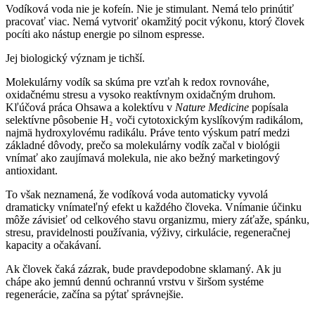
Vodíková voda nie je kofeín. Nie je stimulant. Nemá telo prinútiť
pracovať viac. Nemá vytvoriť okamžitý pocit výkonu, ktorý človek
pocíti ako nástup energie po silnom espresse.
Jej biologický význam je tichší.
Molekulárny vodík sa skúma pre vzťah k redox rovnováhe,
oxidačnému stresu a vysoko reaktívnym oxidačným druhom.
Kľúčová práca Ohsawa a kolektívu v
Nature Medicine
popísala
selektívne pôsobenie H₂ voči cytotoxickým kyslíkovým radikálom,
najmä hydroxylovému radikálu. Práve tento výskum patrí medzi
základné dôvody, prečo sa molekulárny vodík začal v biológii
vnímať ako zaujímavá molekula, nie ako bežný marketingový
antioxidant.
To však neznamená, že vodíková voda automaticky vyvolá
dramaticky vnímateľný efekt u každého človeka. Vnímanie účinku
môže závisieť od celkového stavu organizmu, miery záťaže, spánku,
stresu, pravidelnosti používania, výživy, cirkulácie, regeneračnej
kapacity a očakávaní.
Ak človek čaká zázrak, bude pravdepodobne sklamaný. Ak ju
chápe ako jemnú dennú ochrannú vrstvu v širšom systéme
regenerácie, začína sa pýtať správnejšie.