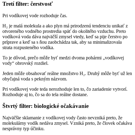
Tretí filter: čerstvosť
Pri vodíkovej vode rozhoduje čas.
H₂ je malá molekula a ako plyn má prirodzenú tendenciu unikať z
otvoreného vodného prostredia späť do okolitého vzduchu. Preto
vodíková voda dáva najväčší zmysel vtedy, keď sa pije čerstvo po
príprave a keď sa s ňou zaobchádza tak, aby sa minimalizovala
strata rozpusteného vodíka.
To je dôvod, prečo môže byť medzi dvoma pohármi „vodíkovej
vody“ obrovský rozdiel.
Jeden môže obsahovať reálne množstvo H₂. Druhý môže byť už len
obyčajná voda s pekným názvom.
Pri vodíkovej vode teda nerozhoduje len to, čo zariadenie vytvorí.
Rozhoduje aj to, čo sa do tela reálne dostane.
Štvrtý filter: biologické očakávanie
Najväčšie sklamanie z vodíkovej vody často nevzniká preto, že
molekulárny vodík nedáva zmysel. Vzniká preto, že človek očakáva
nesprávny typ účinku.