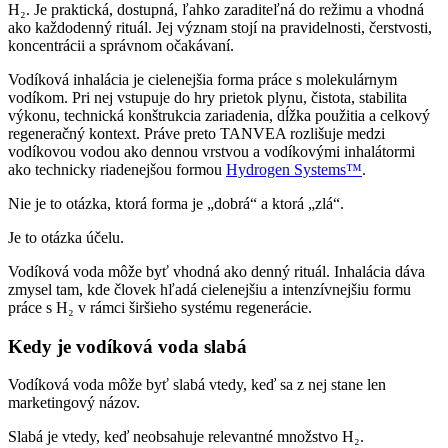
H₂. Je praktická, dostupná, ľahko zaraditeľná do režimu a vhodná
ako každodenný rituál. Jej význam stojí na pravidelnosti, čerstvosti,
koncentrácii a správnom očakávaní.
Vodíková inhalácia je cielenejšia forma práce s molekulárnym
vodíkom. Pri nej vstupuje do hry prietok plynu, čistota, stabilita
výkonu, technická konštrukcia zariadenia, dĺžka použitia a celkový
regeneračný kontext. Práve preto TANVEA rozlišuje medzi
vodíkovou vodou ako dennou vrstvou a vodíkovými inhalátormi
ako technicky riadenejšou formou
Hydrogen Systems™
.
Nie je to otázka, ktorá forma je „dobrá“ a ktorá „zlá“.
Je to otázka účelu.
Vodíková voda môže byť vhodná ako denný rituál. Inhalácia dáva
zmysel tam, kde človek hľadá cielenejšiu a intenzívnejšiu formu
práce s H₂ v rámci širšieho systému regenerácie.
Kedy je vodíková voda slabá
Vodíková voda môže byť slabá vtedy, keď sa z nej stane len
marketingový názov.
Slabá je vtedy, keď neobsahuje relevantné množstvo H₂.