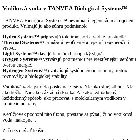
Vodíková voda v TANVEA Biological Systems™
TANVEA Biological Systems™ nevnímajú regeneráciu ako jeden
produkt. Vnímajú ju ako súhru podmienok.
Hydro Systems™
pripravujú tok, transport a vodné prostredie.
Thermal Systems™
prinášajú uvoľnenie a tepelnú regeneračnú
vrstvu.
Light Systems™
dávajú bunkám biologický signál.
Oxygen Systems™
vytvárajú podmienku pre efektívnejšiu aeróbnu
tvorbu energie.
Hydrogen Systems™
uzatvárajú systém témou ochrany, redox
rovnováhy a biologickej stability.
Vodíková voda patrí do poslednej vrstvy. Nie ako silný stimul. Nie
ako liečba. Nie ako zázračná skratka. Ale ako jednoduchý
každodenný spôsob, ako pracovať s molekulárnym vodíkom v
kontexte ochrany.
Keď človek pochopí túto úlohu, prestane sa pýtať, či ho vodíková
voda „nakopne“.
Začne sa pýtať lepšie: