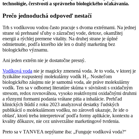
technológie, čerstvosti a správneho biologického očakávania.
Prečo jednoduchá odpoveď nestačí
Trh s vodíkovou vodou často pracuje s dvoma extrémami. Na jednej
strane sú prehnané sľuby o zázračnej vode, detoxe, okamžitej
energii a rýchlej premene vitality. Na druhej strane je úplné
odmietnutie, podľa ktorého ide len o drahý marketing bez
biologického významu.
Ani jeden extrém nie je dostatočne presný.
Vodíková voda
nie je magicky zmenená voda. Je to voda, v ktorej je
fyzikálne rozpustený molekulárny vodík H₂. Nositeľom
biologického záujmu nie je samotná voda, ale práve molekulárny
vodík. Ten sa v odbornej literatúre skúma v súvislosti s oxidačným
stresom, redox rovnováhou, vysoko reaktívnymi oxidačnými druhmi
a rôznymi formami podania vrátane pitia a inhalácie. Prehľad
klinických štúdií z roku 2023 analyzoval desiatky ľudských
publikácií o molekulárnom vodíku, no zároveň ukazuje, že ide o
oblasť, ktorú treba interpretovať podľa formy aplikácie, kontextu a
kvality dôkazov, nie cez univerzálne marketingové tvrdenia.
Preto sa v TANVEA nepýtame iba: „Funguje vodíková voda?“