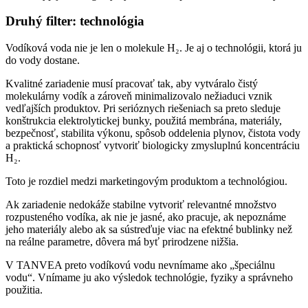
Druhý filter: technológia
Vodíková voda nie je len o molekule H₂. Je aj o technológii, ktorá ju
do vody dostane.
Kvalitné zariadenie musí pracovať tak, aby vytváralo čistý
molekulárny vodík a zároveň minimalizovalo nežiaduci vznik
vedľajších produktov. Pri serióznych riešeniach sa preto sleduje
konštrukcia elektrolytickej bunky, použitá membrána, materiály,
bezpečnosť, stabilita výkonu, spôsob oddelenia plynov, čistota vody
a praktická schopnosť vytvoriť biologicky zmysluplnú koncentráciu
H₂.
Toto je rozdiel medzi marketingovým produktom a technológiou.
Ak zariadenie nedokáže stabilne vytvoriť relevantné množstvo
rozpusteného vodíka, ak nie je jasné, ako pracuje, ak nepoznáme
jeho materiály alebo ak sa sústreďuje viac na efektné bublinky než
na reálne parametre, dôvera má byť prirodzene nižšia.
V TANVEA preto vodíkovú vodu nevnímame ako „špeciálnu
vodu“. Vnímame ju ako výsledok technológie, fyziky a správneho
použitia.