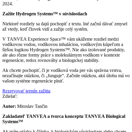
2024.
Zažite Hydrogen Systems™ v súvislostiach
Niektoré rozdiely sa dajú pochopiť z textu. Iné začnú dávať zmysel
až vtedy, keď človek vidí a zažije celý systém.
V TANVEA Experience Space™ vám ukážeme rozdiel medzi
vodíkovou vodou, vodíkovou inhaláciou, vodíkovým kúpeľom a
širšou logikou Hydrogen Systems™. Nie ako izolované produkty,
ale ako rôzne formy práce s molekulárnym vodíkom v kontexte
regenerácie, redox rovnováhy a biologickej stability.
Ak chcete pochopiť, či je vodíková voda pre vás správna vrstva,
nezačínajte otázkou, či „funguje“. Začnite otázkou, akú úlohu má vo
vašom systéme regenerácie plniť.
Rezervovať termín zažitia
Zdielať:
Autor:
Miroslav Tančin
Zakladateľ TANVEA a tvorca konceptu TANVEA Biological
Systems™
Ak máte otázky k článku, k biologickým súvislostiam alebo chcete