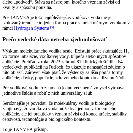
alebo „podvod“. Stáva sa nástrojom, ktorého význam závisí od
kvality a spôsobu použitia.
Pre TANVEA je toto najdôležitejšie: vodíková voda nie je
izolovaný trend. Je to jedna forma práce s molekulárnym vodíkom v
rámci
Hydrogen Systems™
.
Prečo vedecké dáta netreba zjednodušovať
Výskum molekulárneho vodíka rastie. Existujú práce skúmajúce H₂
vo forme inhalácie, vodíkovej vody, kúpeľa alebo iných spôsobov
aplikácie. Prehľad z roku 2023 zahrnul 81 klinických štúdií a 64
vedeckých publikácií na ľuďoch, čo ukazuje narastajúci záujem o
túto oblasť. Zároveň však platí, že výsledky sa líšia podľa formy
aplikácie, dávky, populácie, zdravotného kontextu a dizajnu štúdií.
Pre vodíkovú vodu to znamená jednu vec: nemá zmysel vytrhávať
jednotlivé štúdie a robiť z nich univerzálny sľub.
Serióznejšie je povedať, že molekulárny vodík je biologicky
zaujímavý, že vodíková voda môže byť jednou z foriem jeho
aplikácie, ale jej praktický význam závisí od koncentrácie, stability,
čerstvosti, technológie a biologického kontextu.
To je TANVEA prístup.