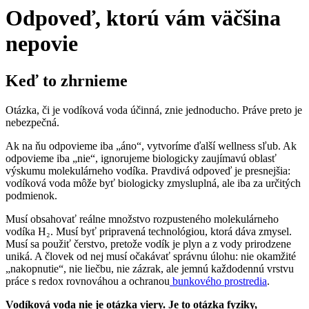
Odpoveď, ktorú vám väčšina
nepovie
Keď to zhrnieme
Otázka, či je vodíková voda účinná, znie jednoducho. Práve preto je
nebezpečná.
Ak na ňu odpovieme iba „áno“, vytvoríme ďalší wellness sľub. Ak
odpovieme iba „nie“, ignorujeme biologicky zaujímavú oblasť
výskumu molekulárneho vodíka. Pravdivá odpoveď je presnejšia:
vodíková voda môže byť biologicky zmysluplná, ale iba za určitých
podmienok.
Musí obsahovať reálne množstvo rozpusteného molekulárneho
vodíka H₂. Musí byť pripravená technológiou, ktorá dáva zmysel.
Musí sa použiť čerstvo, pretože vodík je plyn a z vody prirodzene
uniká. A človek od nej musí očakávať správnu úlohu: nie okamžité
„nakopnutie“, nie liečbu, nie zázrak, ale jemnú každodennú vrstvu
práce s redox rovnováhou a ochranou
bunkového prostredia
.
Vodíková voda nie je otázka viery. Je to otázka fyziky,