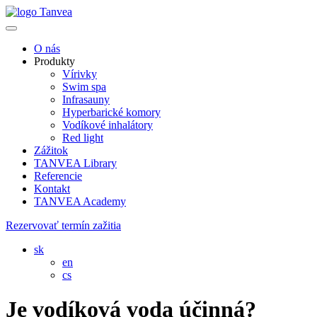
O nás
Produkty
Vírivky
Swim spa
Infrasauny
Hyperbarické komory
Vodíkové inhalátory
Red light
Zážitok
TANVEA Library
Referencie
Kontakt
TANVEA Academy
Rezervovať termín zažitia
sk
en
cs
Je vodíková voda účinná?