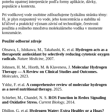
potrebu opatrnej interpretácie podľa formy aplikácie, dávky,
populácie a kontextu.
Pri vodíkovej vode osobitne zdôrazňujeme fyzikálnu stránku témy:
H₂ je plyn rozpustený vo vode, jeho koncentrácia a stabilita sú
kľúčové a praktický význam závisí od technológie, čerstvosti
použitia a reálneho množstva molekulárneho vodíka v momente
konzumácie.
Použité odborné zdroje
Ohsawa, I., Ishikawa, M., Takahashi, K. et al.
Hydrogen acts as a
therapeutic antioxidant by selectively reducing cytotoxic oxygen
radicals.
Nature Medicine
, 2007.
Johnsen, H. M., Hiorth, M. & Klaveness, J.
Molecular Hydrogen
Therapy — A Review on Clinical Studies and Outcomes.
Molecules
, 2023.
Yıldız, F. et al.
A comprehensive review of molecular hydrogen
as a novel nutritional therapy.
2025.
Schieber, M., Chandel, N. S.
ROS Function in Redox Signaling
and Oxidative Stress.
Current Biology
, 2014.
Dhillon, G. et al.
Hydrogen Water: Extra Healthy or a Hoax?