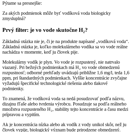
Pýtame sa presnejšie:
Za akých podmienok môže byť vodíková voda biologicky
zmysluplná?
Prvý filter: je vo vode skutočne H₂?
Základná otázka nie je, či je na produkte napísané „vodíková voda“.
Základná otázka je, koľko molekulárneho vodíka sa vo vode reálne
nachádza v momente, keď ju človek pije.
Molekulárny vodík je plyn. Vo vode je rozpustený, nie natrvalo
viazaný. Pri bežných podmienkach má H₂ vo vode obmedzenú
rozpustnosť; odborné prehľady uvádzajú približne 1,6 mg/l, teda 1,6
ppm, pri štandardných podmienkach. Vyššie koncentrácie zvyčajne
vyžadujú špecifické technologické riešenia alebo tlakové
podmienky.
To znamená, že vodíková voda sa nedá posudzovať podľa názvu,
dizajnu fľaše alebo tvrdenia výrobcu. Posudzuje sa podľa reálneho
množstva rozpusteného H₂, stability tejto koncentrácie a času medzi
prípravou a vypitím.
Ak je koncentrácia nízka alebo ak vodík z vody unikol skôr, než ju
človek vypije, biologický význam bude prirodzene obmedzený.