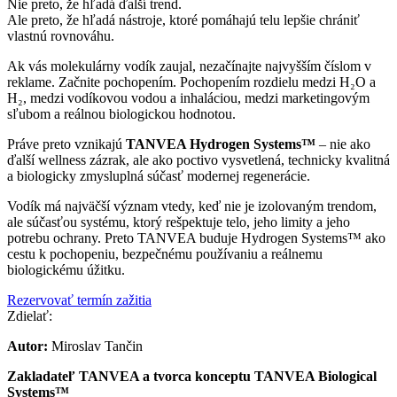
Nie preto, že hľadá ďalší trend.
Ale preto, že hľadá nástroje, ktoré pomáhajú telu lepšie chrániť
vlastnú rovnováhu.
Ak vás molekulárny vodík zaujal, nezačínajte najvyšším číslom v
reklame. Začnite pochopením. Pochopením rozdielu medzi H₂O a
H₂, medzi vodíkovou vodou a inhaláciou, medzi marketingovým
sľubom a reálnou biologickou hodnotou.
Práve preto vznikajú
TANVEA Hydrogen Systems™
– nie ako
ďalší wellness zázrak, ale ako poctivo vysvetlená, technicky kvalitná
a biologicky zmysluplná súčasť modernej regenerácie.
Vodík má najväčší význam vtedy, keď nie je izolovaným trendom,
ale súčasťou systému, ktorý rešpektuje telo, jeho limity a jeho
potrebu ochrany. Preto TANVEA buduje Hydrogen Systems™ ako
cestu k pochopeniu, bezpečnému používaniu a reálnemu
biologickému úžitku.
Rezervovať termín zažitia
Zdielať:
Autor:
Miroslav Tančin
Zakladateľ TANVEA a tvorca konceptu TANVEA Biological
Systems™