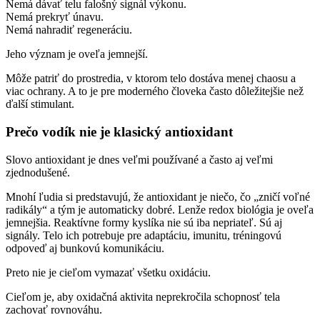
Nemá dávať telu falošný signál výkonu.
Nemá prekryť únavu.
Nemá nahradiť regeneráciu.
Jeho význam je oveľa jemnejší.
Môže patriť do prostredia, v ktorom telo dostáva menej chaosu a
viac ochrany. A to je pre moderného človeka často dôležitejšie než
ďalší stimulant.
Prečo vodík nie je klasický antioxidant
Slovo antioxidant je dnes veľmi používané a často aj veľmi
zjednodušené.
Mnohí ľudia si predstavujú, že antioxidant je niečo, čo „zničí voľné
radikály“ a tým je automaticky dobré. Lenže redox biológia je oveľa
jemnejšia. Reaktívne formy kyslíka nie sú iba nepriateľ. Sú aj
signály. Telo ich potrebuje pre adaptáciu, imunitu, tréningovú
odpoveď aj bunkovú komunikáciu.
Preto nie je cieľom vymazať všetku oxidáciu.
Cieľom je, aby oxidačná aktivita neprekročila schopnosť tela
zachovať rovnováhu.