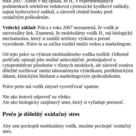
roku 2007. Autori v nej opísali, že H₂ v experimentálnych
podmienkach selektívne redukoval cytotoxické kyslíkové radikály,
najmä hydroxylový radikál, a zároveň chránil bunky pred
oxidačným poškodením.
Vedecký základ:
Práca z roku 2007 neznamená, že vodík je
univerzálny liek. Znamená, že molekulárny vodík H₂ má biologický
mechanizmus, ktorý si zaslúži seriózny výskum a presné
vysvetlenie. Práve tu sa začína rozdiel medzi vedou a marketingom.
Od tejto práce sa výskum molekulárneho vodíka rozšíril. Odborné
prehľady opisujú jeho možné antioxidačné, protizápalové a
cytoprotektívne pôsobenie v rôznych modeloch, ale zároveň zostáva
dôležité rozlišovať medzi laboratórnymi výsledkami, predklinickými
dátami, klinickými štúdiami a marketingovým zjednodušením.
Práve preto má vodík zmysel vysvetľovať opatrne.
Nie ako hotovú odpoveď na všetko.
Ale ako biologicky zaujímavý smer, ktorý si vyžaduje presnosť.
Prečo je dôležitý oxidačný stres
Aby sme pochopili molekulárny vodík, musíme pochopiť oxidačný
stres.