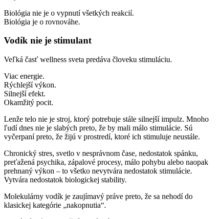
Biológia nie je o vypnutí všetkých reakcií.
Biológia je o rovnováhe.
Vodík nie je stimulant
Veľká časť wellness sveta predáva človeku stimuláciu.
Viac energie.
Rýchlejší výkon.
Silnejší efekt.
Okamžitý pocit.
Lenže telo nie je stroj, ktorý potrebuje stále silnejší impulz. Mnoho
ľudí dnes nie je slabých preto, že by mali málo stimulácie. Sú
vyčerpaní preto, že žijú v prostredí, ktoré ich stimuluje neustále.
Chronický stres, svetlo v nesprávnom čase, nedostatok spánku,
preťažená psychika, zápalové procesy, málo pohybu alebo naopak
prehnaný výkon – to všetko nevytvára nedostatok stimulácie.
Vytvára nedostatok biologickej stability.
Molekulárny vodík je zaujímavý práve preto, že sa nehodí do
klasickej kategórie „nakopnutia“.