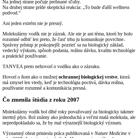
Na jednej strane počuje prehnané sľuby.
Na druhej strane príde skeptická reakcia: „To bude ďalší wellness
podvod.“
Ani jeden extrém nie je presný.
Molekulárny vodík nie je zázrak. Ale nie je ani téma, ktorú by bolo
rozumné odbiť len preto, že časť trhu ju komunikuje povrchne.
Správny prístup je pokojnejší: pozrieť sa na biologický základ,
vedecký výskum, spôsob podania, reálnu dávku, kvalitu technológie
a praktické používanie.
TANVEA preto nehovorí o vodíku ako o zázraku.
Hovorí o ňom ako o možnej
ochrannej biologickej vrstve
, ktorá
má zmysel len vtedy, keď je technológia poctivá, dávka reálna,
používanie rozumné a komunikácia presná.
Čo zmenila štúdia z roku 2007
Molekulárny vodík bol dlhé roky považovaný za biologicky takmer
inertný plyn. Bol známy ako jednoduchá a veľmi malá molekula, ale
nepredpokladalo sa, že by mal výraznejší biologický význam.
Významný obrat priniesla práca publikovaná v
Nature Medicine
v