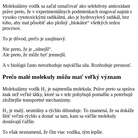
Molekulárny vodík sa začal označovať ako selektívny antioxidant
práve preto, že v experimentálnych podmienkach reagoval najmä s
vysoko cytotoxickými radikálmi, ako je hydroxylový radikál, bez
toho, aby mal pôsobiť ako plošný „blokátor“ všetkých redox
procesov.
To je dôvod, prečo je zaujímavý.
Nie preto, že je „silnejší“.
Ale preto, že môže byť jemnejší.
A v biológii často nerozhoduje najväčšia sila. Rozhoduje presnosť.
Prečo malé molekuly môžu mať veľký význam
Molekulárny vodík H₂ je najmenšia molekula. Práve preto sa správa
inak než veľké látky, ktoré sa v tele pohybujú pomalšie a potrebujú
zložitejšie transportné mechanizmy.
H₂ je malý, neutrálny a rýchlo difunduje. To znamená, že sa dokáže
šíriť veľmi rýchlo a dostať sa tam, kam sa väčšie molekuly
dostávajú ťažšie.
To však neznamená, že čím viac vodíka, tým lepšie.