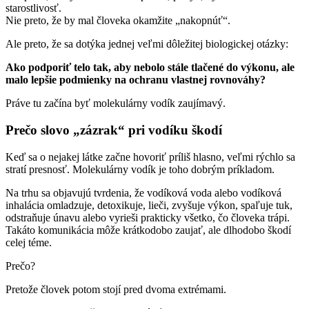
starostlivosť.
Nie preto, že by mal človeka okamžite „nakopnúť“.
Ale preto, že sa dotýka jednej veľmi dôležitej biologickej otázky:
Ako podporiť telo tak, aby nebolo stále tlačené do výkonu, ale
malo lepšie podmienky na ochranu vlastnej rovnováhy?
Práve tu začína byť molekulárny vodík zaujímavý.
Prečo slovo „zázrak“ pri vodíku škodí
Keď sa o nejakej látke začne hovoriť príliš hlasno, veľmi rýchlo sa
stratí presnosť. Molekulárny vodík je toho dobrým príkladom.
Na trhu sa objavujú tvrdenia, že vodíková voda alebo vodíková
inhalácia omladzuje, detoxikuje, lieči, zvyšuje výkon, spaľuje tuk,
odstraňuje únavu alebo vyrieši prakticky všetko, čo človeka trápi.
Takáto komunikácia môže krátkodobo zaujať, ale dlhodobo škodí
celej téme.
Prečo?
Pretože človek potom stojí pred dvoma extrémami.