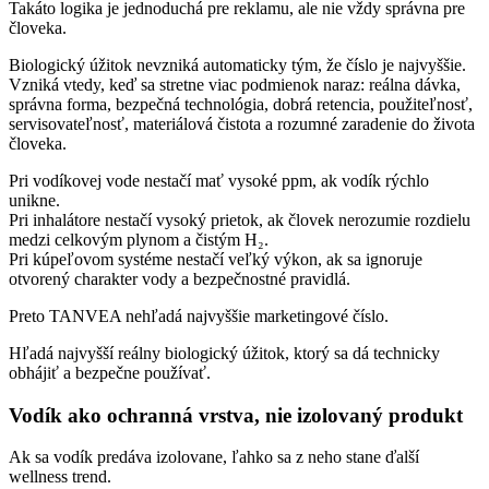
Takáto logika je jednoduchá pre reklamu, ale nie vždy správna pre
človeka.
Biologický úžitok nevzniká automaticky tým, že číslo je najvyššie.
Vzniká vtedy, keď sa stretne viac podmienok naraz: reálna dávka,
správna forma, bezpečná technológia, dobrá retencia, použiteľnosť,
servisovateľnosť, materiálová čistota a rozumné zaradenie do života
človeka.
Pri vodíkovej vode nestačí mať vysoké ppm, ak vodík rýchlo
unikne.
Pri inhalátore nestačí vysoký prietok, ak človek nerozumie rozdielu
medzi celkovým plynom a čistým H₂.
Pri kúpeľovom systéme nestačí veľký výkon, ak sa ignoruje
otvorený charakter vody a bezpečnostné pravidlá.
Preto TANVEA nehľadá najvyššie marketingové číslo.
Hľadá najvyšší reálny biologický úžitok, ktorý sa dá technicky
obhájiť a bezpečne používať.
Vodík ako ochranná vrstva, nie izolovaný produkt
Ak sa vodík predáva izolovane, ľahko sa z neho stane ďalší
wellness trend.