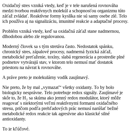
Oxidačný stres vzniká vtedy, keď je v tele narušená rovnováha
medzi tvorbou reaktívnych molekúl a schopnosťou organizmu túto
záťaž zvládať. Reaktívne formy kyslíka nie sú samy osebe zlé. Telo
ich používa aj na signalizáciu, imunitné reakcie a adaptačné procesy.
Problém vzniká vtedy, keď sa oxidačná záťaž stane nadmernou,
dlhodobou alebo zle regulovanou.
Moderný človek sa s tým stretáva často. Nedostatok spánku,
chronický stres, zápalové procesy, nadmerná fyzická záťaž,
metabolické preťaženie, toxíny, slabá regenerácia a prostredie plné
podnetov vytvárajú stav, v ktorom telo nemusí mať dostatok
priestoru na návrat k rovnováhe.
A práve preto je molekulárny vodík zaujímavý.
Nie preto, že by mal „vymazať“ všetky oxidanty. To by bolo
biologicky nesprávne. Telo potrebuje redox signály. Zaujímavé je
skôr to, že H₂ sa skúma ako jemný redox modulátor, ktorý môže
reagovať s niektorými veľmi reaktívnymi formami oxidačného
stresu, pričom podľa prehľadových prác nemusí narúšať bežné
metabolické redox reakcie tak agresívne ako klasické silné
antioxidanty.
To je kľúčové.