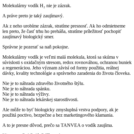
Molekulárny vodík H₂ nie je zázrak.
A práve preto je taký zaujímavý.
Ak z neho urobíme zázrak, stratíme presnosť. Ak ho odmietneme
len preto, že časť trhu ho preháňa, stratíme príležitosť pochopiť
zaujímavý biologický smer.
Správne je pozerať sa naň pokojne.
Molekulárny vodík je veľmi malá molekula, ktorá sa skúma v
súvislosti s oxidačným stresom, redox rovnováhou, ochranou buniek
a regeneráciou. Jeho význam závisí od formy použitia, reálnej
dávky, kvality technológie a správneho zaradenia do života človeka.
Nie je to náhrada zdravého životného štýlu.
Nie je to náhrada spánku.
Nie je to náhrada výživy.
Nie je to náhrada lekárskej starostlivosti.
Ale môže to byť biologicky zmysluplná vrstva podpory, ak je
použitá poctivo, bezpečne a bez marketingového klamania.
A to je presne dôvod, prečo sa TANVEA o vodík zaujíma.