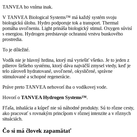
TANVEA ho vníma inak.
V TANVEA Biological Systems™ má každý systém svoju
biologickú úlohu. Hydro podporuje tok a transport. Thermal
pomáha uvoľneniu. Light prináša biologický stimul. Oxygen súvisí
s energiou. Hydrogen predstavuje ochrannú vrstvu bunkového
prostredia.
To je dôležité.
Vodík nie je hlavný hrdina, ktorý má vyriešiť všetko. Je to jeden z
pilierov širšieho systému, ktorý dáva najväčší zmysel vtedy, keď je
telo zároveň hydratované, uvoľnené, okysličené, správne
stimulované a schopné regenerácie.
Práve preto TANVEA nehovorí iba o vodíkovej vode.
Hovorí o
TANVEA Hydrogen Systems™
.
Fľaša, inhalácia a kúpeľ nie sú náhodné produkty. Sú to rôzne cesty,
ako pracovať s rovnakým princípom v rôznej intenzite a v rôznych
situáciách.
Čo si má človek zapamätať