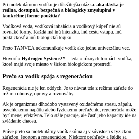
Pri molekulárnom vodíku je dôležitejšia otázka:
aká dávka je
reálna, dostupná, bezpečná a biologicky zmysluplná v
konkrétnej forme použitia?
Vodíková voda, vodíková inhalácia a vodíkový kúpeľ nie sú
rovnaké formy. Každá má inú intenzitu, inú cestu vstupu, inú
praktickosť a inú biologickú logiku.
Preto TANVEA nekomunikuje vodík ako jednu univerzálnu vec.
Hovorí o
Hydrogen Systems™
– teda o rôznych formách vodíka,
ktoré majú svoje miesto v širšom biologickom prostredí.
Prečo sa vodík spája s regeneráciou
Regenerácia nie je len oddych. Je to návrat tela z režimu záťaže do
režimu obnovy, opravy a rovnováhy.
Ak je organizmus dlhodobo vystavený oxidačnému stresu, zápalu,
psychickému napätiu alebo fyzickému preťaženiu, regenerácia môže
byť menej efektívna. Telo stále pracuje, ale časť jeho kapacity ide na
zvládanie chaosu.
Práve preto sa molekulárny vodík skúma aj v súvislosti s fyzickou
záťažou, športom a regeneráciou. Niektoré prehľady a štúdie sa