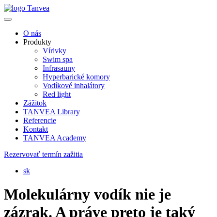
O nás
Produkty
Vírivky
Swim spa
Infrasauny
Hyperbarické komory
Vodíkové inhalátory
Red light
Zážitok
TANVEA Library
Referencie
Kontakt
TANVEA Academy
Rezervovať termín zažitia
sk
Molekulárny vodík nie je
zázrak. A práve preto je taký