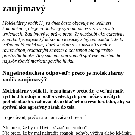
zaujímavý
Molekulárny vodík H₂ sa dnes často objavuje vo wellness
komunikácii, ale jeho skutočný význam nie je v zázračných
tvrdeniach. Zaujímavý je práve preto, že nepôsobí ako agresívny
stimulant, energetický nápoj ani klasický silný antioxidant. Je to
veľmi malá molekula, ktorá sa skúma v súvislosti s redox
rovnováhou, oxidačným stresom a ochranou biologického
prostredia bunky. Aby sme mu porozumeli správne, musíme ho
najskôr zbaviť marketingového hluku.
Najjednoduchšia odpoveď: prečo je molekulárny
vodík zaujímavý?
Molekulárny vodík H₂ je zaujímavý preto, že je veľmi malý,
rýchlo difunduje a podľa vedeckých prác môže v určitých
podmienkach zasahovať do oxidačného stresu bez toho, aby sa
správal ako agresívny zásah do tela.
To je dôvod, prečo sa o ňom začalo hovoriť.
Nie preto, že by mal byť „zázračnou vodou“.
Nie preto, že by mal nahradiť spánok, pohyb, výživu alebo lekársku