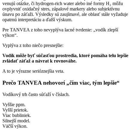
venujú otázke, či hydrogen-rich water alebo iné formy H₂ môžu
ovplyvniť oxidačný stres, zápalové markery alebo subjektívnu
únavu po záťaži. Výsledky sú zaujímavé, ale oblasť stále vyžaduje
opatrnú interpretáciu a ďalší výskum.
Pre TANVEA z toho nevyplýva lacné tvrdenie: „vodík zlepší
výkon“.
Vyplýva z toho niečo presnejšie:
Vodík môže byť súčasťou prostredia, ktoré pomáha telu lepšie
zvládať záťaž a návrat k rovnováhe.
A to je výrazne serióznejšia veta.
Prečo TANVEA nehovorí „čím viac, tým lepšie“
Vodíkový trh často súťaží v číslach.
Vyššie ppm.
Vyšší prietok.
Viac bubliniek.
Silnejší model.
Väčší výkon.