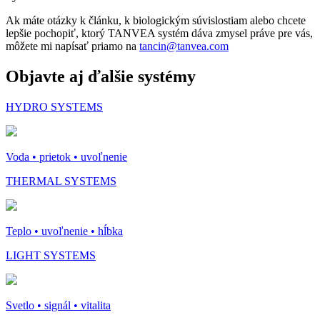
Ak máte otázky k článku, k biologickým súvislostiam alebo chcete
lepšie pochopiť, ktorý TANVEA systém dáva zmysel práve pre vás,
môžete mi napísať priamo na
tancin@tanvea.com
Objavte aj ďalšie systémy
HYDRO SYSTEMS
Voda • prietok • uvoľnenie
THERMAL SYSTEMS
Teplo • uvoľnenie • hĺbka
LIGHT SYSTEMS
Svetlo • signál • vitalita