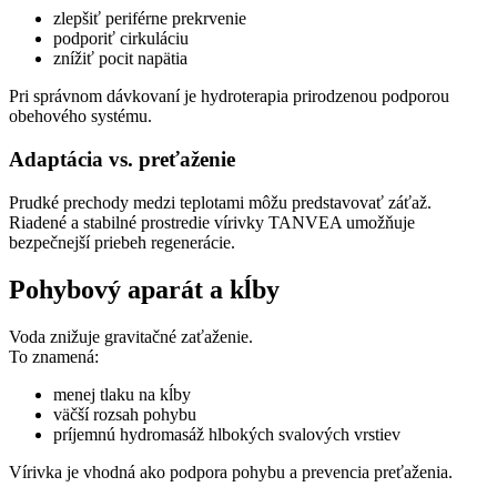
zlepšiť periférne prekrvenie
podporiť cirkuláciu
znížiť pocit napätia
Pri správnom dávkovaní je hydroterapia prirodzenou podporou
obehového systému.
Adaptácia vs. preťaženie
Prudké prechody medzi teplotami môžu predstavovať záťaž.
Riadené a stabilné prostredie vírivky TANVEA umožňuje
bezpečnejší priebeh regenerácie.
Pohybový aparát a kĺby
Voda znižuje gravitačné zaťaženie.
To znamená:
menej tlaku na kĺby
väčší rozsah pohybu
príjemnú hydromasáž hlbokých svalových vrstiev
Vírivka je vhodná ako podpora pohybu a prevencia preťaženia.