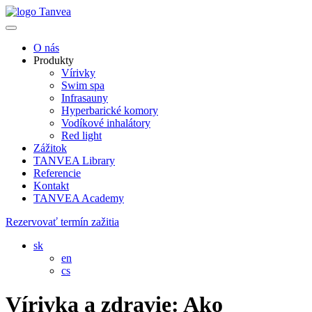
O nás
Produkty
Vírivky
Swim spa
Infrasauny
Hyperbarické komory
Vodíkové inhalátory
Red light
Zážitok
TANVEA Library
Referencie
Kontakt
TANVEA Academy
Rezervovať termín zažitia
sk
en
cs
Vírivka a zdravie: Ako