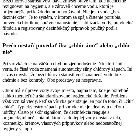
Bezchlórová starostlivosť dáva zmysel práve tam, kde nechceme
rezignovať na hygienu, ale zároveň chceme vodu, ktorá je
príjemnejšia pri každodennom používaní. Nie je to voda „bez
dezinfekcie“. Je to systém, v ktorom sa spája čistenie potrubia,
prevencia biofilmu, správne napustenie, stabilizácia vody, pravidelná
filtrácia a registrovaný dezinfekčný prípravok použitý podľa
návodu.
Prečo nestačí povedať iba „chlór áno“ alebo „chlór
nie“
Pri vírivkách je najväčšou chybou zjednodušenie. Niektorí ľudia
veria, že čistá voda znamená automaticky silný chlórový zápach. Iní
si zasa myslia, že bezchlórová starostlivosť znamená vodu bez
chémie a bez kontroly. Obe predstavy sú nesprávne.
Chlór má v úprave vody svoje miesto, najmä tam, kde je potrebné
ľahko merateľné a štandardizované hygienické riešenie. Problém
však vzniká vtedy, keď sa vírivka posudzuje len podľa toho, či „cítiť
chlór“. Typický ostrý zápach pri vírivke nie je ideálnym cieľom
údržby. Často je skôr signálom, že dezinfekcia reaguje s
organickými nečistotami, ktoré sa do teplej vody dostali z tela,
kozmetiky, krémov, vlasových prípravkov alebo nedostatočnej
hygieny vstupu.