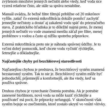
zvýšenom množstve jemných nečistôt alebo vtedy, keď voda síce
vyzerá relatívne čisto, ale stále sa správa nestabilne.
Manuál uvádza, že bežné filtre filtrujú približne od 20 mikrónov
vyššie, zatiaľ čo externá mikrofiltrácia dokáže pomôcť zachytiť
jemnejšie nečistoty a dostať aj zakalenú vodu späť do priezračného
stavu. Z praktického hľadiska je to dôležité najmä preto, že menej
jemných nečistôt vo vode znamená menšiu záťaž pre filtre, menej
problémov s vodou a často aj nižšiu spotrebu prípravkov.
Externá mikrofiltrácia preto nie je náhrada správnej údržby. Je to
veľmi dobrý pomocník, keď chcete vodu vyčistiť rýchlejšie,
šetrnejšie a dôkladnejšie.
Najčastejšie chyby pri bezchlórovej starostlivosti
Najčastejšou chybou je predstava, že bezchlórový systém znamená
bezstarostný systém. Tak to nie je. Bezchlórový systém môže byť
jednoduchší, príjemnejší a komfortnejší, ale iba vtedy, keď sa
používa správne.
Druhou chybou je vynechanie čistenia potrubia. Ak je potrubie
zanesené biofilmom, nová voda sa môže kaziť rýchlejšie a
používateľ má pocit, že prípravky nefungujú. V skutočnosti však
systém bojuje so znečistením, ktoré zostalo ukryté vo vnútri vírivky.