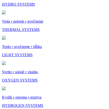
HYDRO SYSTEMS
Voda • prietok • uvoľnenie
THERMAL SYSTEMS
Teplo • uvoľnenie • hĺbka
LIGHT SYSTEMS
Svetlo • signál • vitalita
OXYGEN SYSTEMS
Kyslík • energia • rezerva
HYDROGEN SYSTEMS