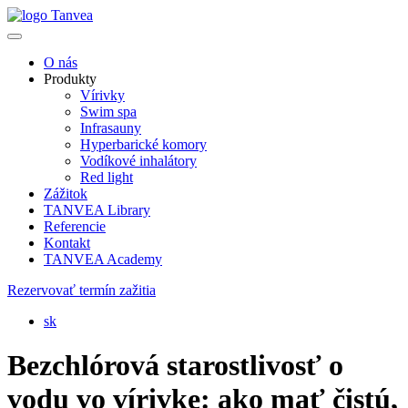
O nás
Produkty
Vírivky
Swim spa
Infrasauny
Hyperbarické komory
Vodíkové inhalátory
Red light
Zážitok
TANVEA Library
Referencie
Kontakt
TANVEA Academy
Rezervovať termín zažitia
sk
Bezchlórová starostlivosť o
vodu vo vírivke: ako mať čistú,