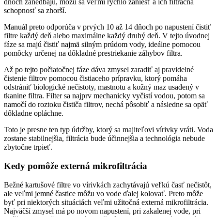
dňoch zanedbajú, môžu sa veľmi rýchlo zaniesť a ich filtračná
schopnosť sa zhorší.
Manuál preto odporúča v prvých 10 až 14 dňoch po napustení čistiť
filtre každý deň alebo maximálne každý druhý deň. V tejto úvodnej
fáze sa majú čistiť najmä silným prúdom vody, ideálne pomocou
pomôcky určenej na dôkladné prestriekanie záhybov filtra.
Až po tejto počiatočnej fáze dáva zmysel zaradiť aj pravidelné
čistenie filtrov pomocou čistiaceho prípravku, ktorý pomáha
odstrániť biologické nečistoty, mastnotu a kožný maz usadený v
tkanine filtra. Filter sa najprv mechanicky vyčistí vodou, potom sa
namočí do roztoku čističa filtrov, nechá pôsobiť a následne sa opäť
dôkladne opláchne.
Toto je presne ten typ údržby, ktorý sa majiteľovi vírivky vráti. Voda
zostane stabilnejšia, filtrácia bude účinnejšia a technológia nebude
zbytočne trpieť.
Kedy pomôže externá mikrofiltrácia
Bežné kartušové filtre vo vírivkách zachytávajú veľkú časť nečistôt,
ale veľmi jemné častice môžu vo vode ďalej kolovať. Preto môže
byť pri niektorých situáciách veľmi užitočná externá mikrofiltrácia.
Najväčší zmysel má po novom napustení, pri zakalenej vode, pri