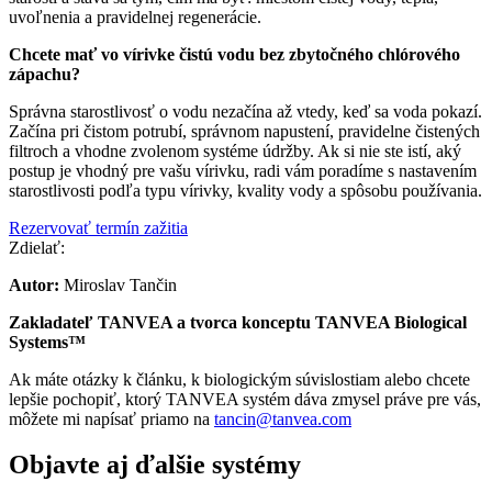
uvoľnenia a pravidelnej regenerácie.
Chcete mať vo vírivke čistú vodu bez zbytočného chlórového
zápachu?
Správna starostlivosť o vodu nezačína až vtedy, keď sa voda pokazí.
Začína pri čistom potrubí, správnom napustení, pravidelne čistených
filtroch a vhodne zvolenom systéme údržby. Ak si nie ste istí, aký
postup je vhodný pre vašu vírivku, radi vám poradíme s nastavením
starostlivosti podľa typu vírivky, kvality vody a spôsobu používania.
Rezervovať termín zažitia
Zdielať:
Autor:
Miroslav Tančin
Zakladateľ TANVEA a tvorca konceptu TANVEA Biological
Systems™
Ak máte otázky k článku, k biologickým súvislostiam alebo chcete
lepšie pochopiť, ktorý TANVEA systém dáva zmysel práve pre vás,
môžete mi napísať priamo na
tancin@tanvea.com
Objavte aj ďalšie systémy