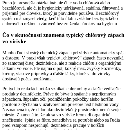
Preto je presnejšia otázka iná: nie či je voda chlórová alebo
bezchlórová, ale či je hygienicky udržiavaná, stabilná, filtrovaná a
príjemná pre človeka, ktorý ju pravidelne používa. Bezchlórový
systém má zmysel vtedy, keď túto úlohu zvládne bez typického
chlórového režimu a zároveň bez zníženia nárokov na hygienu.
Čo v skutočnosti znamená typický chlórový zápach
vo vírivke
Mnoho ľudí si ostrý chemický zápach pri vírivke automaticky spája
s čistotou. V praxi však typický „chlórový“ zápach často nevzniká
zo samotnej čistej dezinfekcie, ale z reakcie chlóru s organickými
látkami vo vode. Ide najmä o pot, kožný maz, zvyšky kozmetiky,
krémy, vlasové prípravky a ďalšie látky, ktoré sa do vírivky
dostávajú počas používania.
Pri týchto reakciách môžu vznikať chloramíny a ďalšie vedľajšie
produkty dezinfekcie. Práve tie bývajú spájané s nepríjemným
zápachom, štípaním očí, podráždením pokožky alebo horším
pocitom z dýchania v uzatvorenom priestore nad hladinou vody.
Neznamená to, že chlór ako dezinfekčný prostriedok nemá svoje
miesto. Znamená to, že ak sa vo vírivke hromadí organické
znečistenie, špinia sa filtre, zanedbáva sa potrubie alebo sa ľudia
pred vstupom nesprchujú, dezinfekcia pracuje v horších