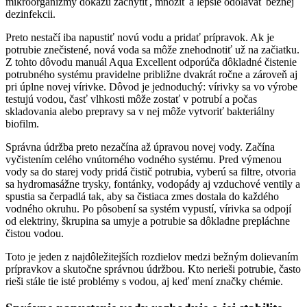
mikroorganizmy dokážu zachytiť, množiť a lepšie odolávať bežnej
dezinfekcii.
Preto nestačí iba napustiť novú vodu a pridať prípravok. Ak je
potrubie znečistené, nová voda sa môže znehodnotiť už na začiatku.
Z tohto dôvodu manuál Aqua Excellent odporúča dôkladné čistenie
potrubného systému pravidelne približne dvakrát ročne a zároveň aj
pri úplne novej vírivke. Dôvod je jednoduchý: vírivky sa vo výrobe
testujú vodou, časť vlhkosti môže zostať v potrubí a počas
skladovania alebo prepravy sa v nej môže vytvoriť bakteriálny
biofilm.
Správna údržba preto nezačína až úpravou novej vody. Začína
vyčistením celého vnútorného vodného systému. Pred výmenou
vody sa do starej vody pridá čistič potrubia, vyberú sa filtre, otvoria
sa hydromasážne trysky, fontánky, vodopády aj vzduchové ventily a
spustia sa čerpadlá tak, aby sa čistiaca zmes dostala do každého
vodného okruhu. Po pôsobení sa systém vypustí, vírivka sa odpojí
od elektriny, škrupina sa umyje a potrubie sa dôkladne prepláchne
čistou vodou.
Toto je jeden z najdôležitejších rozdielov medzi bežným dolievaním
prípravkov a skutočne správnou údržbou. Kto nerieši potrubie, často
rieši stále tie isté problémy s vodou, aj keď mení značky chémie.