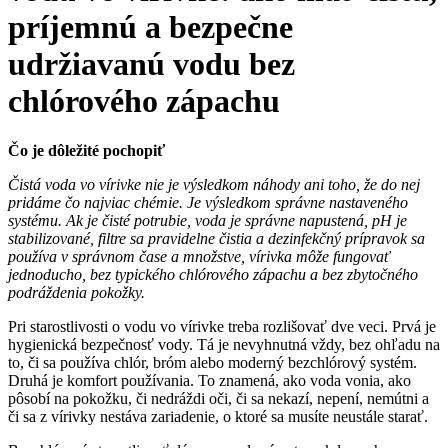
príjemnú a bezpečne
udržiavanú vodu bez
chlórového zápachu
Čo je dôležité pochopiť
Čistá voda vo vírivke nie je výsledkom náhody ani toho, že do nej
pridáme čo najviac chémie. Je výsledkom správne nastaveného
systému. Ak je čisté potrubie, voda je správne napustená, pH je
stabilizované, filtre sa pravidelne čistia a dezinfekčný prípravok sa
používa v správnom čase a množstve, vírivka môže fungovať
jednoducho, bez typického chlórového zápachu a bez zbytočného
podráždenia pokožky.
Pri starostlivosti o vodu vo vírivke treba rozlišovať dve veci. Prvá je
hygienická bezpečnosť vody. Tá je nevyhnutná vždy, bez ohľadu na
to, či sa používa chlór, bróm alebo moderný bezchlórový systém.
Druhá je komfort používania. To znamená, ako voda vonia, ako
pôsobí na pokožku, či nedráždi oči, či sa nekazí, nepení, nemútni a
či sa z vírivky nestáva zariadenie, o ktoré sa musíte neustále starať.