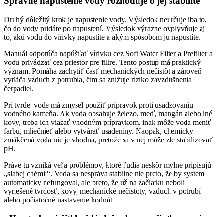
Správne napustenie vody rozhoduje o jej stabilite
Druhý dôležitý krok je napustenie vody. Výsledok neurčuje iba to,
čo do vody pridáte po napustení. Výsledok výrazne ovplyvňuje aj
to, akú vodu do vírivky napustíte a akým spôsobom ju napustíte.
Manuál odporúča napúšťať vírivku cez Soft Water Filter a Prefilter a
vodu privádzať cez priestor pre filtre. Tento postup má praktický
význam. Pomáha zachytiť časť mechanických nečistôt a zároveň
vytláča vzduch z potrubia, čím sa znižuje riziko zavzdušnenia
čerpadiel.
Pri tvrdej vode má zmysel použiť prípravok proti usadzovaniu
vodného kameňa. Ak voda obsahuje železo, meď, mangán alebo iné
kovy, treba ich viazať vhodným prípravkom, inak môže voda meniť
farbu, mliečnieť alebo vytvárať usadeniny. Naopak, chemicky
zmäkčená voda nie je vhodná, pretože sa v nej môže zle stabilizovať
pH.
Práve tu vzniká veľa problémov, ktoré ľudia neskôr mylne pripisujú
„slabej chémii“. Voda sa nespráva stabilne nie preto, že by systém
automaticky nefungoval, ale preto, že už na začiatku neboli
vyriešené tvrdosť, kovy, mechanické nečistoty, vzduch v potrubí
alebo počiatočné nastavenie hodnôt.