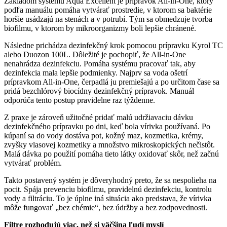
Základom systému Aqua Excellent je prípravok All-in-One, ktorý
podľa manuálu pomáha vytvárať prostredie, v ktorom sa baktérie
horšie usádzajú na stenách a v potrubí. Tým sa obmedzuje tvorba
biofilmu, v ktorom by mikroorganizmy boli lepšie chránené.
Následne prichádza dezinfekčný krok pomocou prípravku Kyrol TC
alebo Duozon 100L. Dôležité je pochopiť, že All-in-One
nenahrádza dezinfekciu. Pomáha systému pracovať tak, aby
dezinfekcia mala lepšie podmienky. Najprv sa voda ošetrí
prípravkom All-in-One, čerpadlá ju premiešajú a po určitom čase sa
pridá bezchlórový biocídny dezinfekčný prípravok. Manuál
odporúča tento postup pravidelne raz týždenne.
Z praxe je zároveň užitočné pridať malú udržiavaciu dávku
dezinfekčného prípravku po dni, keď bola vírivka používaná. Po
kúpaní sa do vody dostáva pot, kožný maz, kozmetika, krémy,
zvyšky vlasovej kozmetiky a množstvo mikroskopických nečistôt.
Malá dávka po použití pomáha tieto látky oxidovať skôr, než začnú
vytvárať problém.
Takto postavený systém je dôveryhodný preto, že sa nespolieha na
pocit. Spája prevenciu biofilmu, pravidelnú dezinfekciu, kontrolu
vody a filtráciu. To je úplne iná situácia ako predstava, že vírivka
môže fungovať „bez chémie“, bez údržby a bez zodpovednosti.
Filtre rozhodujú viac, než si väčšina ľudí myslí