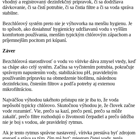
vhodný a registrovaný dezinfekčný prípravok, či sa dodržiava
dávkovanie, či sa čistí potrubie, či sa čistia filtre a či sa voda správa
stabilne.
Bezchlórový systém preto nie je výhovorka na menšiu hygienu. Je
to spôsob, ako dosiahnuť hygienicky udržiavanú vodu s vyšším
komfortom používania, menším typickým chlórovým zápachom a
príjemnejším pocitom pri kúpaní.
Záver
Bezchlórová starostlivosť o vodu vo vírivke dáva zmysel vtedy, keď
sa chápe ako celý systém. Začína sa vyčistením potrubia, pokračuje
správnym napustením vody, stabilizáciou pH, pravidelným
používaním prípravku na obmedzenie biofilmu, následnou
dezinfekciou, čistením filtrov a podľa potreby aj externou
mikrofiltráciou.
Najväčšou výhodou takéhoto prístupu nie je iba to, že voda
nepôsobí typicky chlórovo. Skutočnou výhodou je, že človek začne
vode rozumieť. Vie, prečo sa kazí, prečo pení, prečo sa môže
zakaliť, prečo filtre rozhodujú o životnosti čerpadiel a prečo údržba
nie je boj s vodou, ale pravidelný rytmus.
Ak je tento rytmus správne nastavený, vírivka prestáva byť zdrojom
starostí a stáva sa tým, čím má byť: miestom čistej vody, tepla,