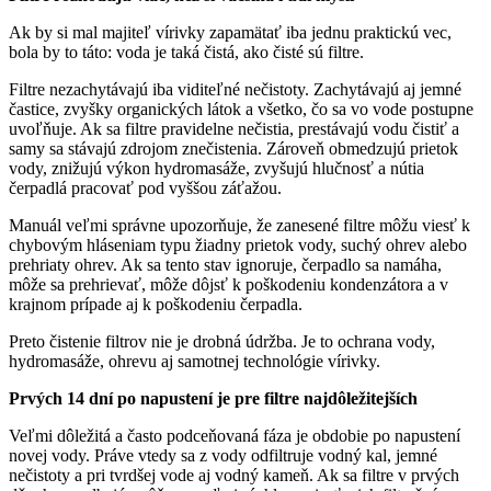
Ak by si mal majiteľ vírivky zapamätať iba jednu praktickú vec,
bola by to táto: voda je taká čistá, ako čisté sú filtre.
Filtre nezachytávajú iba viditeľné nečistoty. Zachytávajú aj jemné
častice, zvyšky organických látok a všetko, čo sa vo vode postupne
uvoľňuje. Ak sa filtre pravidelne nečistia, prestávajú vodu čistiť a
samy sa stávajú zdrojom znečistenia. Zároveň obmedzujú prietok
vody, znižujú výkon hydromasáže, zvyšujú hlučnosť a nútia
čerpadlá pracovať pod vyššou záťažou.
Manuál veľmi správne upozorňuje, že zanesené filtre môžu viesť k
chybovým hláseniam typu žiadny prietok vody, suchý ohrev alebo
prehriaty ohrev. Ak sa tento stav ignoruje, čerpadlo sa namáha,
môže sa prehrievať, môže dôjsť k poškodeniu kondenzátora a v
krajnom prípade aj k poškodeniu čerpadla.
Preto čistenie filtrov nie je drobná údržba. Je to ochrana vody,
hydromasáže, ohrevu aj samotnej technológie vírivky.
Prvých 14 dní po napustení je pre filtre najdôležitejších
Veľmi dôležitá a často podceňovaná fáza je obdobie po napustení
novej vody. Práve vtedy sa z vody odfiltruje vodný kal, jemné
nečistoty a pri tvrdšej vode aj vodný kameň. Ak sa filtre v prvých