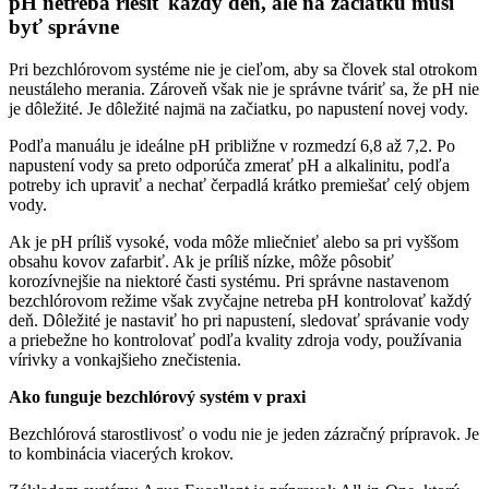
pH netreba riešiť každý deň, ale na začiatku musí
byť správne
Pri bezchlórovom systéme nie je cieľom, aby sa človek stal otrokom
neustáleho merania. Zároveň však nie je správne tváriť sa, že pH nie
je dôležité. Je dôležité najmä na začiatku, po napustení novej vody.
Podľa manuálu je ideálne pH približne v rozmedzí 6,8 až 7,2. Po
napustení vody sa preto odporúča zmerať pH a alkalinitu, podľa
potreby ich upraviť a nechať čerpadlá krátko premiešať celý objem
vody.
Ak je pH príliš vysoké, voda môže mliečnieť alebo sa pri vyššom
obsahu kovov zafarbiť. Ak je príliš nízke, môže pôsobiť
korozívnejšie na niektoré časti systému. Pri správne nastavenom
bezchlórovom režime však zvyčajne netreba pH kontrolovať každý
deň. Dôležité je nastaviť ho pri napustení, sledovať správanie vody
a priebežne ho kontrolovať podľa kvality zdroja vody, používania
vírivky a vonkajšieho znečistenia.
Ako funguje bezchlórový systém v praxi
Bezchlórová starostlivosť o vodu nie je jeden zázračný prípravok. Je
to kombinácia viacerých krokov.