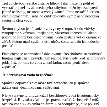
Treťou chybou je slabé čistenie filtrov. Filter môže na pohľad
vyzerať prijateľne, ale medzi jeho záhybmi môžu byť zachytené
jemné nečistoty, mastnota a vodný kameň. Preto nestačí filter len
rýchlo opláchnuť. Treba ho čistiť dovtedy, kým z neho neodteká
skutočne čistá voda.
Štvrtou chybou je kúpanie bez hygieny vstupu. Ak do vírivky
vstupujeme s krémami, mejkapom, vlasovou kozmetikou alebo
potom po športe bez osprchovania, voda dostane veľkú organickú
záťaž. Potom musí systém riešiť niečo, čomu sa dalo jednoducho
predísť.
Piata chyba je nepravidelné dávkovanie. Bezchlórová starostlivosť
funguje najlepšie v pravidelnom režime. Nie vtedy, keď sa prípravky
pridajú až po tom, čo voda zmení farbu, začne peniť alebo
zapáchať.
Je bezchlórová voda bezpečná?
Správna odpoveď znie: môže byť bezpečná, ak je správne
udržiavaná, dezinfikovaná a filtrovaná.
Nie je správne tvrdiť, že každá bezchlórová voda je automaticky
bezpečná. Rovnako však nie je správne tvrdiť, že bezpečná môže
byť iba voda s klasickým chlórom. Rozhodujúce je, či je použitý