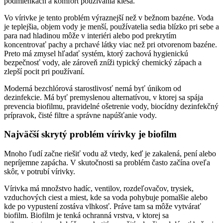
podmienkach a komfort používania klesá.
Vo vírivke je tento problém výraznejší než v bežnom bazéne. Voda
je teplejšia, objem vody je menší, používatelia sedia blízko pri sebe a
para nad hladinou môže v interiéri alebo pod prekrytím
koncentrovať pachy a prchavé látky viac než pri otvorenom bazéne.
Preto má zmysel hľadať systém, ktorý zachová hygienickú
bezpečnosť vody, ale zároveň zníži typický chemický zápach a
zlepší pocit pri používaní.
Moderná bezchlórová starostlivosť nemá byť únikom od
dezinfekcie. Má byť premyslenou alternatívou, v ktorej sa spája
prevencia biofilmu, pravidelné ošetrenie vody, biocídny dezinfekčný
prípravok, čisté filtre a správne napúšťanie vody.
Najväčší skrytý problém vírivky je biofilm
Mnoho ľudí začne riešiť vodu až vtedy, keď je zakalená, pení alebo
nepríjemne zapácha. V skutočnosti sa problém často začína oveľa
skôr, v potrubí vírivky.
Vírivka má množstvo hadíc, ventilov, rozdeľovačov, trysiek,
vzduchových ciest a miest, kde sa voda pohybuje pomalšie alebo
kde po vypustení zostáva vlhkosť. Práve tam sa môže vytvárať
biofilm. Biofilm je tenká ochranná vrstva, v ktorej sa