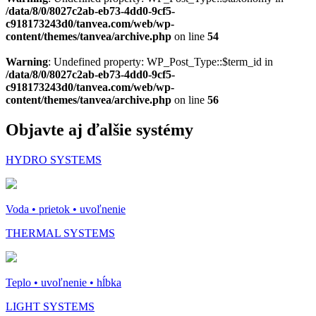
/data/8/0/8027c2ab-eb73-4dd0-9cf5-
c918173243d0/tanvea.com/web/wp-
content/themes/tanvea/archive.php
on line
54
Warning
: Undefined property: WP_Post_Type::$term_id in
/data/8/0/8027c2ab-eb73-4dd0-9cf5-
c918173243d0/tanvea.com/web/wp-
content/themes/tanvea/archive.php
on line
56
Objavte aj ďalšie systémy
HYDRO SYSTEMS
Voda • prietok • uvoľnenie
THERMAL SYSTEMS
Teplo • uvoľnenie • hĺbka
LIGHT SYSTEMS