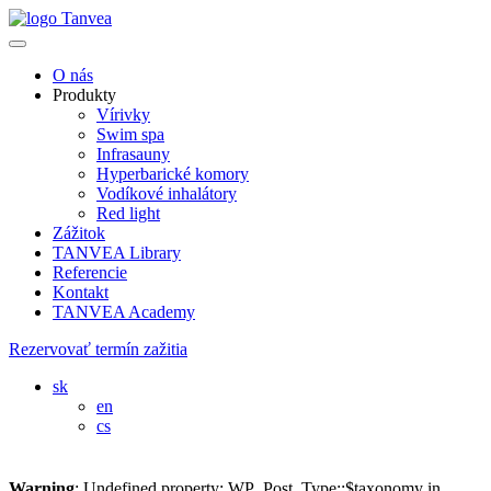
O nás
Produkty
Vírivky
Swim spa
Infrasauny
Hyperbarické komory
Vodíkové inhalátory
Red light
Zážitok
TANVEA Library
Referencie
Kontakt
TANVEA Academy
Rezervovať termín zažitia
sk
en
cs
Warning
: Undefined property: WP_Post_Type::$taxonomy in