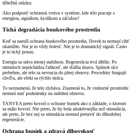
dôležitú otázku:
Ako podporiť ochrannú vrstvu v systéme, kde telo pracuje s
energiou, signálom, kyslíkom a záťažou?
Tichá degradácia bunkového prostredia
Keď sa naruší ochrana bunkového prostredia, človek to nemusí cítiť
okamžite. Nie je to vždy bolesť. Nie je to dramatický signál. Často
je to tichý posun.
Energia sa stáva menej stabilnou. Regenerácia trvá dlhšie. Po
stimuloch neprichádza ľahkosť, ale ďalšia únava. Spánok síce
prebehne, ale telo sa nevracia do plnej obnovy. Procedúry fungujú
chvíľu, ale efekt sa rýchlo stráca.
To neznamená, že telo zlyháva. Znamená to, že vnútorné prostredie
nemusí mať podmienky na stabilnú obnovu.
TANVEA preto hovorí o ochrane buniek ako o základe, o ktorom
sa málo hovorí. Nie preto, že by bola atraktívnejšia než stimulácia,
ale preto, že bez nej sa stimulácia nemusí pretaviť do dlhodobej
regenerácie.
Ochrana buniek a zdravá dlhovekosť