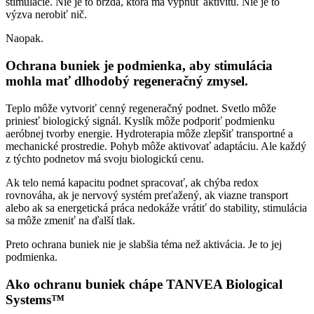
stimulácie. Nie je to brzda, ktorá má vypnúť aktivitu. Nie je to
výzva nerobiť nič.
Naopak.
Ochrana buniek je podmienka, aby stimulácia
mohla mať dlhodobý regeneračný zmysel.
Teplo môže vytvoriť cenný regeneračný podnet. Svetlo môže
priniesť biologický signál. Kyslík môže podporiť podmienku
aeróbnej tvorby energie. Hydroterapia môže zlepšiť transportné a
mechanické prostredie. Pohyb môže aktivovať adaptáciu. Ale každý
z týchto podnetov má svoju biologickú cenu.
Ak telo nemá kapacitu podnet spracovať, ak chýba redox
rovnováha, ak je nervový systém preťažený, ak viazne transport
alebo ak sa energetická práca nedokáže vrátiť do stability, stimulácia
sa môže zmeniť na ďalší tlak.
Preto ochrana buniek nie je slabšia téma než aktivácia. Je to jej
podmienka.
Ako ochranu buniek chápe TANVEA Biological
Systems™