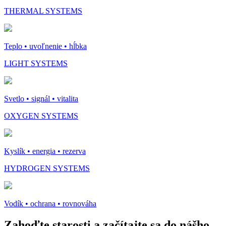
THERMAL SYSTEMS
Teplo • uvoľnenie • hĺbka
LIGHT SYSTEMS
Svetlo • signál • vitalita
OXYGEN SYSTEMS
Kyslík • energia • rezerva
HYDROGEN SYSTEMS
Vodík • ochrana • rovnováha
Zahoďte starosti a
začítajte sa do nášho