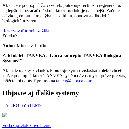
Ak chcete pochopiť, čo vaše telo potrebuje na hlbšiu regeneráciu,
najlepšie je nezačať otázkou, ktorý produkt je najsilnejší. Začnite
otázkou, čo bunkám chýba na stabilitu, obnovu a dlhodobú
biologickú rezervu.
Rezervovať termín zažitia
Zdielať:
Autor:
Miroslav Tančin
Zakladateľ TANVEA a tvorca konceptu TANVEA Biological
Systems™
Ak máte otázky k článku, k biologickým súvislostiam alebo chcete
lepšie pochopiť, ktorý TANVEA systém dáva zmysel práve pre vás,
môžete mi napísať priamo na
tancin@tanvea.com
Objavte aj ďalšie systémy
HYDRO SYSTEMS
Voda • prietok • uvoľnenie