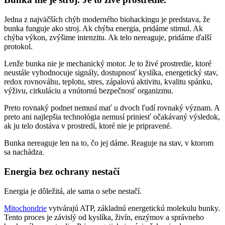
Jedna z najväčších chýb moderného biohackingu je predstava, že
bunka funguje ako stroj. Ak chýba energia, pridáme stimul. Ak
chýba výkon, zvýšime intenzitu. Ak telo nereaguje, pridáme ďalší
protokol.
Lenže bunka nie je mechanický motor. Je to živé prostredie, ktoré
neustále vyhodnocuje signály, dostupnosť kyslíka, energetický stav,
redox rovnováhu, teplotu, stres, zápalovú aktivitu, kvalitu spánku,
výživu, cirkuláciu a vnútornú bezpečnosť organizmu.
Preto rovnaký podnet nemusí mať u dvoch ľudí rovnaký význam. A
preto ani najlepšia technológia nemusí priniesť očakávaný výsledok,
ak ju telo dostáva v prostredí, ktoré nie je pripravené.
Bunka nereaguje len na to, čo jej dáme. Reaguje na stav, v ktorom
sa nachádza.
Energia bez ochrany nestačí
Energia je dôležitá, ale sama o sebe nestačí.
Mitochondrie
vytvárajú ATP, základnú energetickú molekulu bunky.
Tento proces je závislý od kyslíka, živín, enzýmov a správneho