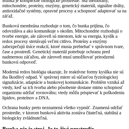
Bunka je komplexné biologické prostredie. Má membrány,
mitochondrie, proteíny, enzýmy, genetický materiál, signálne dráhy,
antioxidačné systémy, opravné procesy a schopnosť adaptovať sa na
záťaž.
Bunková membrána rozhoduje o tom, čo bunka prijíma, čo
odovzdáva a ako komunikuje s okolím. Mitochondrie rozhodujú o
tvorbe energie, ale zároveň sú miestom, kde sa energia, kyslík a
redox procesy stretávajú veľmi citlivo. Proteíny a enzýmy
zabezpečujú tisíce reakcií, ktoré musia prebiehať v správnom tvare,
čase a prostredí. Genetický materiál potrebuje ochranu pred
nadmernou záťažou, ale zároveň musí umožňovať prirodzenú
bunkovú odpoveď.
Moderná redox biológia ukazuje, že reaktívne formy kyslíka nie sú
iba škodlivý odpad. V správnej miere sú súčasťou fyziologickej
signalizácie, adaptácie a bunkovej komunikácie. Problém vzniká až
vtedy, keď sa ich tvorba alebo pôsobenie dostane mimo schopnosť
organizmu udržať rovnováhu; vtedy môžu prispievať k poškodeniu
lipidov, proteínov a DNA.
Ochrana bunky preto neznamená všetko vypnúť. Znamená udržať
prostredie, v ktorom bunková aktivita zostáva čitateľná, stabilná a
biologicky zvládnuteľná.
Bunka nie je stroj. Je to živé prostredie.