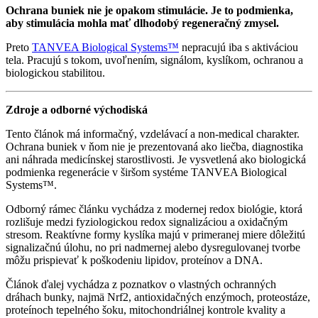
Ochrana buniek nie je opakom stimulácie. Je to podmienka,
aby stimulácia mohla mať dlhodobý regeneračný zmysel.
Preto
TANVEA Biological Systems™
nepracujú iba s aktiváciou
tela. Pracujú s tokom, uvoľnením, signálom, kyslíkom, ochranou a
biologickou stabilitou.
Zdroje a odborné východiská
Tento článok má informačný, vzdelávací a non-medical charakter.
Ochrana buniek v ňom nie je prezentovaná ako liečba, diagnostika
ani náhrada medicínskej starostlivosti. Je vysvetlená ako biologická
podmienka regenerácie v širšom systéme TANVEA Biological
Systems™.
Odborný rámec článku vychádza z modernej redox biológie, ktorá
rozlišuje medzi fyziologickou redox signalizáciou a oxidačným
stresom. Reaktívne formy kyslíka majú v primeranej miere dôležitú
signalizačnú úlohu, no pri nadmernej alebo dysregulovanej tvorbe
môžu prispievať k poškodeniu lipidov, proteínov a DNA.
Článok ďalej vychádza z poznatkov o vlastných ochranných
dráhach bunky, najmä Nrf2, antioxidačných enzýmoch, proteostáze,
proteínoch tepelného šoku, mitochondriálnej kontrole kvality a