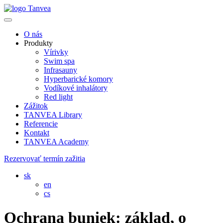
O nás
Produkty
Vírivky
Swim spa
Infrasauny
Hyperbarické komory
Vodíkové inhalátory
Red light
Zážitok
TANVEA Library
Referencie
Kontakt
TANVEA Academy
Rezervovať termín zažitia
sk
en
cs
Ochrana buniek: základ, o