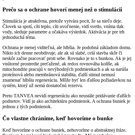
Prečo sa o ochrane hovorí menej než o stimulácii
Stimulácia je atraktívna, pretože vytvára pocit, že sa niečo deje.
Človek sa spotí, cíti teplo, cíti uvoľnenie, vidí svetlo, vníma tlak
vody, sleduje parametre a očakáva výsledok. Aktivácia je pre trh
jednoduchá téma.
Ochrana je menej viditeľná, ale hlbšia. Je podobná základom domu.
Nikto ich denne neobdivuje, ale ak sú slabé, celá stavba skôr či
neskôr začne pracovať proti sebe. Rovnako je to s bunkou. Ak je jej
vnútorné prostredie preťažené, ak redox rovnováha kolíše, ak
mitochondrie pracujú v nevýhodných podmienkach a ak sa narúša
proteínová alebo membránová stabilita, ďalší stimul nemusí
znamenať hlbšiu regeneráciu. Môže byť len ďalšou požiadavkou na
systém, ktorý už nemá dostatočnú rezervu.
Preto TANVEA nevidí regeneráciu ako neustále pridávanie ďalších
podnetov. Vidí ju ako architektúru podmienok. A ochrana buniek je
jednou z tých podmienok.
Čo vlastne chránime, keď hovoríme o bunke
Keď hovoríme o ochrane buniek, nehovoríme o abstraktnej fráze.