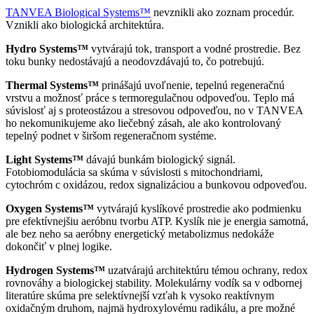
TANVEA Biological Systems™
nevznikli ako zoznam procedúr.
Vznikli ako biologická architektúra.
Hydro Systems™
vytvárajú tok, transport a vodné prostredie. Bez
toku bunky nedostávajú a neodovzdávajú to, čo potrebujú.
Thermal Systems™
prinášajú uvoľnenie, tepelnú regeneračnú
vrstvu a možnosť práce s termoregulačnou odpoveďou. Teplo má
súvislosť aj s proteostázou a stresovou odpoveďou, no v TANVEA
ho nekomunikujeme ako liečebný zásah, ale ako kontrolovaný
tepelný podnet v širšom regeneračnom systéme.
Light Systems™
dávajú bunkám biologický signál.
Fotobiomodulácia sa skúma v súvislosti s mitochondriami,
cytochróm c oxidázou, redox signalizáciou a bunkovou odpoveďou.
Oxygen Systems™
vytvárajú kyslíkové prostredie ako podmienku
pre efektívnejšiu aeróbnu tvorbu ATP. Kyslík nie je energia samotná,
ale bez neho sa aeróbny energetický metabolizmus nedokáže
dokončiť v plnej logike.
Hydrogen Systems™
uzatvárajú architektúru témou ochrany, redox
rovnováhy a biologickej stability. Molekulárny vodík sa v odbornej
literatúre skúma pre selektívnejší vzťah k vysoko reaktívnym
oxidačným druhom, najmä hydroxylovému radikálu, a pre možné