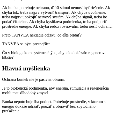
Ak bunka potrebuje ochranu, ďalší stimul nemusí byť riešenie. Ak
chýba tok, treba najprv vytvoriť transport. Ak chýba uvoľnenie,
treba najprv upokojiť nervový systém. Ak chýba signál, treba ho
podať čitateľne. Ak chýba kyslíková podmienka, treba podporiť
prostredie energie. Ak chýba redox rovnováha, treba riešiť ochranu.
Preto TANVEA nekladie otázku: čo ešte pridať?
TANVEA sa pýta presnejšie:
Čo v biologickom systéme chýba, aby telo dokázalo regenerovať
hlbšie?
Hlavná myšlienka
Ochrana buniek nie je pasívna obrana.
Je to biologická podmienka, aby energia, stimulácia a regenerácia
mohli mať dlhodobý zmysel.
Bunka nepotrebuje iba podnet. Potrebuje prostredie, v ktorom si
energiu dokáže udržať, použiť a obnoviť bez zbytočného
preťaženia.