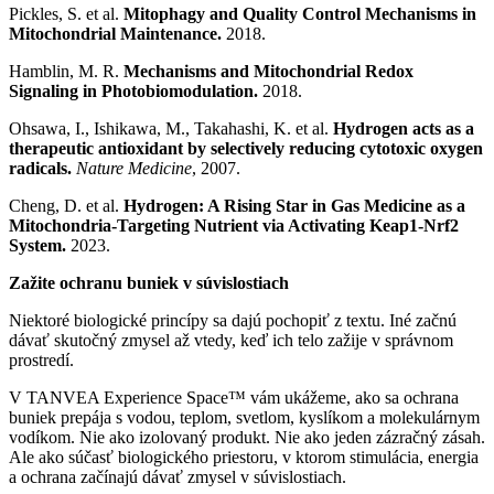
Pickles, S. et al.
Mitophagy and Quality Control Mechanisms in
Mitochondrial Maintenance.
2018.
Hamblin, M. R.
Mechanisms and Mitochondrial Redox
Signaling in Photobiomodulation.
2018.
Ohsawa, I., Ishikawa, M., Takahashi, K. et al.
Hydrogen acts as a
therapeutic antioxidant by selectively reducing cytotoxic oxygen
radicals.
Nature Medicine
, 2007.
Cheng, D. et al.
Hydrogen: A Rising Star in Gas Medicine as a
Mitochondria-Targeting Nutrient via Activating Keap1-Nrf2
System.
2023.
Zažite ochranu buniek v súvislostiach
Niektoré biologické princípy sa dajú pochopiť z textu. Iné začnú
dávať skutočný zmysel až vtedy, keď ich telo zažije v správnom
prostredí.
V TANVEA Experience Space™ vám ukážeme, ako sa ochrana
buniek prepája s vodou, teplom, svetlom, kyslíkom a molekulárnym
vodíkom. Nie ako izolovaný produkt. Nie ako jeden zázračný zásah.
Ale ako súčasť biologického priestoru, v ktorom stimulácia, energia
a ochrana začínajú dávať zmysel v súvislostiach.