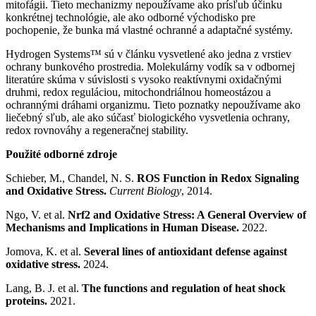
mitofágii. Tieto mechanizmy nepoužívame ako prísľub účinku
konkrétnej technológie, ale ako odborné východisko pre
pochopenie, že bunka má vlastné ochranné a adaptačné systémy.
Hydrogen Systems™ sú v článku vysvetlené ako jedna z vrstiev
ochrany bunkového prostredia. Molekulárny vodík sa v odbornej
literatúre skúma v súvislosti s vysoko reaktívnymi oxidačnými
druhmi, redox reguláciou, mitochondriálnou homeostázou a
ochrannými dráhami organizmu. Tieto poznatky nepoužívame ako
liečebný sľub, ale ako súčasť biologického vysvetlenia ochrany,
redox rovnováhy a regeneračnej stability.
Použité odborné zdroje
Schieber, M., Chandel, N. S.
ROS Function in Redox Signaling
and Oxidative Stress.
Current Biology
, 2014.
Ngo, V. et al.
Nrf2 and Oxidative Stress: A General Overview of
Mechanisms and Implications in Human Disease.
2022.
Jomova, K. et al.
Several lines of antioxidant defense against
oxidative stress.
2024.
Lang, B. J. et al.
The functions and regulation of heat shock
proteins.
2021.