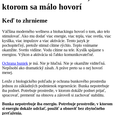
ktorom sa málo hovorí
Keď to zhrnieme
Väčšina moderného wellness a biohackingu hovorí o tom, ako telo
stimulovať. Ako mu dodať viac energie, viac tepla, viac svetla, viac
kyslíka, viac impulzov a viac aktivácie. Tento jazyk je
pochopiteľný, pretože stimul cítime rýchlo. Teplo vnímame
okamžite. Svetlo vidíme. Vodu cítime na tele. Kyslík spájame s
energiou. Výkon a aktivácia sú ľahko komunikovateľné.
Ochrana buniek
je iná. Nie je hlučná. Nie je okamžite viditeľná.
Nepôsobí ako dramatický zásah. A práve preto sa o nej hovorí
menej.
Lenže z biologického pohľadu je ochrana bunkového prostredia
jednou zo základných podmienok regenerácie. Bunka nepotrebuje
iba podnet. Potrebuje prostredie, v ktorom dokáže podnet prijať,
spracovať, premeniť na obnovu a zároveň si zachovať stabilitu.
Bunka nepotrebuje iba energiu. Potrebuje prostredie, v ktorom
si energiu dokáže udržať, použiť a obnoviť bez zbytočného
preťaženia.