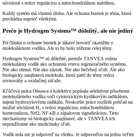
súvislosti s redox reguláciou a mitochondriálnou stabilitou.
Každý systém má vlastnú úlohu. Ale ochrana buniek je téma, ktorá
prechádza naprieč všetkými.
Prečo je Hydrogen Systems™ dôležitý, ale nie jediný
Pri článku o ochrane buniek je lákavé hovoriť okamžite o
molekulárnom vodíku. Ale to by bolo zúženie celej témy.
Hydrogen Systems™ sú dôležité, pretože TANVEA vníma
molekulárny vodík ako ochrannú vrstvu regeneračného systému.
Nie ako stimul. Nie ako zázrak. Nie ako liečebný sľub. Ale ako
biologicky zaujímavú molekulu, ktorá patrí do témy redox
rovnováhy a oxidačnej záťaže.
Kľúčová práca Ohsawa a kolektívu popísala selektívne pôsobenie
molekulárneho vodíka voči cytotoxickým kyslíkovým radikálom,
najmä hydroxylovému radikálu. Neskoršie práce rozšírili pohľad na
možné súvislosti H₂ s redox reguláciou, mitochondriálnou
homeostázou, Nrf2, NF-κB a zápalovou signalizáciou. Tieto
mechanizmy sú biologicky zaujímavé, ale v TANVEA ich
nepoužívame ako medicínsky sľub.
Vodík teda nie je odpoveď na všetko. Je odpoveďou na jednu veľmi