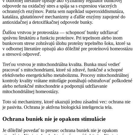
v odbornej literatúre opisuje ako významný regulátor bunkovej
odpovede na oxidačný stres a spája sa s expresiou viacerých
ochranných enzýmov. Patria sem napríklad superoxiddismutáza,
kataláza, glutatiónové mechanizmy a ďalšie enzýmy zapojené do
antioxidačnej a detoxifikačnej odpovede bunky.
Ďalšou vrstvou je proteostáza — schopnosť bunky udržiavať
správnu štruktúru a funkciu proteínov. Pri tepelnom alebo inom
bunkovom strese zohrávajú úlohu proteíny tepelného šoku, ktoré sa
v odbornej literatúre opisujú ako dôležité pre proteínovú homeostázu
a stresovú odpoveď.
Treťou vrstvou je mitochondriálna kvalita. Bunka musí vedieť
pracovať s mitochondriami, ktoré sú zdravé, funkčné a schopné
efektívneho energetického metabolizmu. Procesy mitochondriálnej
kontroly kvality vrátane mitofágie pomáhajú odstraňovať poškodené
alebo nefunkčné mitochondrie a podporujú udržiavanie
mitochondriálnej homeostázy.
Toto sú mechanizmy, ktoré ukazujú jednu zásadnú vec: ochrana nie
je pasivita. Ochrana je aktívna biologická inteligencia tela.
Ochrana buniek nie je opakom stimulácie
Je dôležité povedať to presne: ochrana buniek nie je opakom