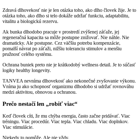
Zdravá dlhovekosť nie je len otázka toho, ako dlho človek žije. Je to
otázka toho, ako dlho si telo dokáže udržať funkciu, adaptabilitu,
vitalitu a biologickú rezervu.
Ak bunka dlhodobo pracuje v prostredí zvýšenej záťaže, jej
regeneračná kapacita sa môže postupne znižovať. Nie náhle. Nie
dramaticky. Ale postupne. Cez väčšiu potrebu kompenzácie,
pomalší návrat po záťaži, nižšiu toleranciu stimulov a menšiu
pružnosť celého systému.
Ochrana buniek preto nie je krátkodobý wellness detail. Je to súčasť
logiky healthy longevity.
TANVEA nevníma dlhovekosť ako nekonečné zvyšovanie výkonu.
Vníma ju ako schopnosť organizmu dlhodobo si udržať rovnováhu
medzi aktivitou, obnovou a ochranou.
Prečo nestačí len „robiť viac“
Keď človek cíti, že mu chýba energia, často začne pridávať. Viac
tréningu. Viac procedúr. Viac tepla. Viac chladu. Viac doplnkov.
Viac stimulácie.
Niekedy to pomôže. Ale nie vždy.