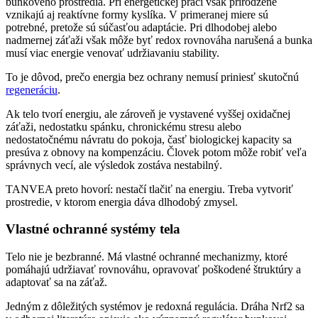
bunkového prostredia. Pri energetickej práci však prirodzene
vznikajú aj reaktívne formy kyslíka. V primeranej miere sú
potrebné, pretože sú súčasťou adaptácie. Pri dlhodobej alebo
nadmernej záťaži však môže byť redox rovnováha narušená a bunka
musí viac energie venovať udržiavaniu stability.
To je dôvod, prečo energia bez ochrany nemusí priniesť skutočnú
regeneráciu
.
Ak telo tvorí energiu, ale zároveň je vystavené vyššej oxidačnej
záťaži, nedostatku spánku, chronickému stresu alebo
nedostatočnému návratu do pokoja, časť biologickej kapacity sa
presúva z obnovy na kompenzáciu. Človek potom môže robiť veľa
správnych vecí, ale výsledok zostáva nestabilný.
TANVEA preto hovorí: nestačí tlačiť na energiu. Treba vytvoriť
prostredie, v ktorom energia dáva dlhodobý zmysel.
Vlastné ochranné systémy tela
Telo nie je bezbranné. Má vlastné ochranné mechanizmy, ktoré
pomáhajú udržiavať rovnováhu, opravovať poškodené štruktúry a
adaptovať sa na záťaž.
Jedným z dôležitých systémov je redoxná regulácia. Dráha Nrf2 sa