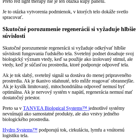
Preto red light therapy nie je len otázka kúpy panelu.
Je to otázka vytvorenia podmienok, v ktorých telo dokáže svetlo
spracovať.
Skutočné porozumenie regenerácii si vyžaduje hlbšie
súvislosti
Skutočné porozumenie regenerácii si vyžaduje odkrývať hlbšie
súvislosti fungovania ľudského tela. Svetelný podnet dosahuje svoj
biologický význam vtedy, keď sa použije ako izolovaný stimul, ale
vtedy, keď je súčasťou prostredia, ktoré podporuje odpoveď tela.
Ak je tok slabý, svetelný signál sa dostáva do menej pripraveného
prostredia. Ak je tkanivo stiahnuté, telo môže reagovať obrannejšie.
Ak je kyslík limitovaný, mitochondriálna odpoveď nemusí byť
optimálna. Ak je nervový systém v napätí, regenerácia nemusí mať
dostatočný priestor.
Preto sa v
TANVEA Biological Systems™ j
ednotlivé systémy
nevnímajú ako samostatné produkty, ale ako vrstvy jedného
biologického prostredia.
Hydro Systems™
podporujú tok, cirkuláciu, lymfu a vnútornú
logistiku tela.