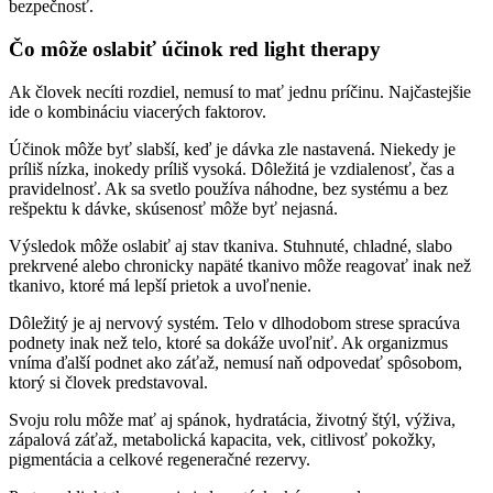
bezpečnosť.
Čo môže oslabiť účinok red light therapy
Ak človek necíti rozdiel, nemusí to mať jednu príčinu. Najčastejšie
ide o kombináciu viacerých faktorov.
Účinok môže byť slabší, keď je dávka zle nastavená. Niekedy je
príliš nízka, inokedy príliš vysoká. Dôležitá je vzdialenosť, čas a
pravidelnosť. Ak sa svetlo používa náhodne, bez systému a bez
rešpektu k dávke, skúsenosť môže byť nejasná.
Výsledok môže oslabiť aj stav tkaniva. Stuhnuté, chladné, slabo
prekrvené alebo chronicky napäté tkanivo môže reagovať inak než
tkanivo, ktoré má lepší prietok a uvoľnenie.
Dôležitý je aj nervový systém. Telo v dlhodobom strese spracúva
podnety inak než telo, ktoré sa dokáže uvoľniť. Ak organizmus
vníma ďalší podnet ako záťaž, nemusí naň odpovedať spôsobom,
ktorý si človek predstavoval.
Svoju rolu môže mať aj spánok, hydratácia, životný štýl, výživa,
zápalová záťaž, metabolická kapacita, vek, citlivosť pokožky,
pigmentácia a celkové regeneračné rezervy.