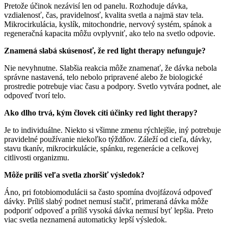
Pretože účinok nezávisí len od panelu. Rozhoduje dávka,
vzdialenosť, čas, pravidelnosť, kvalita svetla a najmä stav tela.
Mikrocirkulácia, kyslík, mitochondrie, nervový systém, spánok a
regeneračná kapacita môžu ovplyvniť, ako telo na svetlo odpovie.
Znamená slabá skúsenosť, že red light therapy nefunguje?
Nie nevyhnutne. Slabšia reakcia môže znamenať, že dávka nebola
správne nastavená, telo nebolo pripravené alebo že biologické
prostredie potrebuje viac času a podpory. Svetlo vytvára podnet, ale
odpoveď tvorí telo.
Ako dlho trvá, kým človek cíti účinky red light therapy?
Je to individuálne. Niekto si všimne zmenu rýchlejšie, iný potrebuje
pravidelné používanie niekoľko týždňov. Záleží od cieľa, dávky,
stavu tkanív, mikrocirkulácie, spánku, regenerácie a celkovej
citlivosti organizmu.
Môže príliš veľa svetla zhoršiť výsledok?
Áno, pri fotobiomodulácii sa často spomína dvojfázová odpoveď
dávky. Príliš slabý podnet nemusí stačiť, primeraná dávka môže
podporiť odpoveď a príliš vysoká dávka nemusí byť lepšia. Preto
viac svetla neznamená automaticky lepší výsledok.