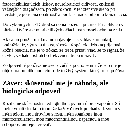
fotosenzibilizujúcich liekov, neurologickej citlivosti, epilepsii,
vážnejších diagnózach, po zákrokoch, v tehotenstve alebo pri
neistote je potrebná opatrnosť a podľa situácie odborná konzultácia.
Do výkonných LED diód sa nemá pozerať priamo. Pri aplikácii v
blízkosti tváre alebo pri citlivých očiach má zmysel ochrana zraku.
Ak sa po použití opakovane objavuje tlak v hlave, nepokoj,
podráždenie, výrazná únava, zhoršený spánok alebo nepríjemná
kožná reakcia, nie je to dôkaz, že treba pridať viac. Je to signál, že
dávku, vzdialenosť alebo frekvenciu treba upraviť.
Zodpovedné používanie svetla začína pochopením, že telo nie je
objekt na prebitie podnetom. Je to živý systém, ktorý treba počúvať.
Záver: skúsenosť nie je náhoda, ale
biologická odpoveď
Rozdielne skúsenosti s red light therapy nie sú prekvapením. Sú
logickým dôsledkom toho, že každý človek prichádza k svetlu s
iným telom, inou úrovňou stresu, iným spánkom, inou
mikrocirkuláciou, inou mitochondriálnou kapacitou a inou
schopnosťou regenerovať.