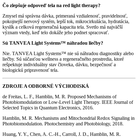
Čo zlepšuje odpoveď tela na red light therapy?
Zmysel má správna dávka, primeraná vzdialenosť, pravidelnosť,
pokojnejší nervový systém, lepší tok, mikrocirkulácia, hydratácia,
kyslík a celková regeneračná kapacita tela. Svetlo má najväčší
význam vtedy, keď telo dokáže jeho podnet spracovať.
Sú TANVEA Light Systems™ náhradou liečby?
Nie. TANVEA Light Systems™ nie sú náhradou diagnostiky alebo
liečby. Sú súčasťou wellness a regeneračného prostredia, ktoré
rešpektuje individuálny stav človeka, dávku, bezpečnosť a
biologickú pripravenosť tela.
ZDROJE A ODBORNÉ VÝCHODISKÁ
de Freitas, L. F., Hamblin, M. R. Proposed Mechanisms of
Photobiomodulation or Low-Level Light Therapy. IEEE Journal of
Selected Topics in Quantum Electronics, 2016.
Hamblin, M. R. Mechanisms and Mitochondrial Redox Signaling in
Photobiomodulation. Photochemistry and Photobiology, 2018.
Huang, Y. Y., Chen, A. C.-H., Carroll, J. D., Hamblin, M. R.