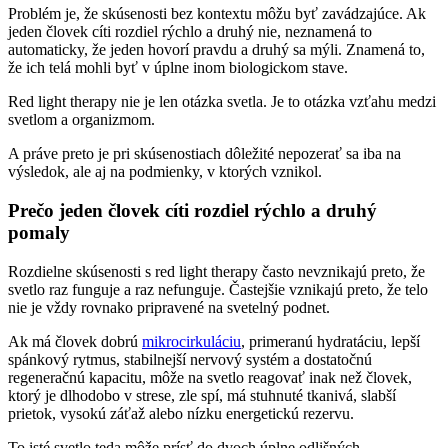
Problém je, že skúsenosti bez kontextu môžu byť zavádzajúce. Ak
jeden človek cíti rozdiel rýchlo a druhý nie, neznamená to
automaticky, že jeden hovorí pravdu a druhý sa mýli. Znamená to,
že ich telá mohli byť v úplne inom biologickom stave.
Red light therapy nie je len otázka svetla. Je to otázka vzťahu medzi
svetlom a organizmom.
A práve preto je pri skúsenostiach dôležité nepozerať sa iba na
výsledok, ale aj na podmienky, v ktorých vznikol.
Prečo jeden človek cíti rozdiel rýchlo a druhý
pomaly
Rozdielne skúsenosti s red light therapy často nevznikajú preto, že
svetlo raz funguje a raz nefunguje. Častejšie vznikajú preto, že telo
nie je vždy rovnako pripravené na svetelný podnet.
Ak má človek dobrú
mikrocirkuláciu
, primeranú hydratáciu, lepší
spánkový rytmus, stabilnejší nervový systém a dostatočnú
regeneračnú kapacitu, môže na svetlo reagovať inak než človek,
ktorý je dlhodobo v strese, zle spí, má stuhnuté tkanivá, slabší
prietok, vysokú záťaž alebo nízku energetickú rezervu.
To isté svetlo teda môže prísť do dvoch úplne odlišných