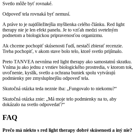
Svetlo môže byť rovnaké.
Odpoveď tela rovnaká byť nemusí.
A práve to je najdôležitejšia myšlienka celého článku. Red light
therapy nie je len efekt panelu. Je to vzťah medzi svetelným
podnetom a biologickou pripravenosťou organizmu.
Ak chceme pochopiť skúsenosti ľudí, nestačí zbierať recenzie.
Treba pochopiť, v akom stave bolo telo, ktoré svetlo prijímalo.
Preto TANVEA nevníma red light therapy ako samostatnú skratku.
Vníma ju ako jednu z vrstiev biologického prostredia, v ktorom tok,
uvoľnenie, kyslík, svetlo a ochrana buniek spolu vytvárajú
podmienky pre zmysluplnejšiu odpoveď tela.
Skutočná otázka teda neznie iba: „Fungovalo to niekomu?“
Skutočná otázka znie: „Má moje telo podmienky na to, aby
dokázalo na svetlo odpovedať?“
FAQ
Prečo má niekto s red light therapy dobré skúsenosti a iný nie?