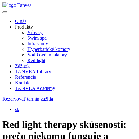
O nás
Produkty
Vírivky
Swim spa
Infrasauny
Hyperbarické komory
Vodíkové inhalátory
Red light
Zážitok
TANVEA Library
Referencie
Kontakt
TANVEA Academy
Rezervovať termín zažitia
sk
Red light therapy skúsenosti:
prečo niekomu funguje a