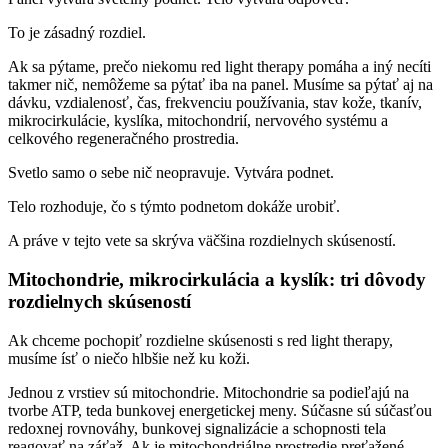
To je zásadný rozdiel.
Ak sa pýtame, prečo niekomu red light therapy pomáha a iný necíti
takmer nič, nemôžeme sa pýtať iba na panel. Musíme sa pýtať aj na
dávku, vzdialenosť, čas, frekvenciu používania, stav kože, tkanív,
mikrocirkulácie, kyslíka, mitochondrií, nervového systému a
celkového regeneračného prostredia.
Svetlo samo o sebe nič neopravuje. Vytvára podnet.
Telo rozhoduje, čo s týmto podnetom dokáže urobiť.
A práve v tejto vete sa skrýva väčšina rozdielnych skúseností.
Mitochondrie, mikrocirkulácia a kyslík: tri dôvody
rozdielnych skúseností
Ak chceme pochopiť rozdielne skúsenosti s red light therapy,
musíme ísť o niečo hlbšie než ku koži.
Jednou z vrstiev sú mitochondrie. Mitochondrie sa podieľajú na
tvorbe ATP, teda bunkovej energetickej meny. Súčasne sú súčasťou
redoxnej rovnováhy, bunkovej signalizácie a schopnosti tela
reagovať na záťaž. Ak je mitochondriálne prostredie preťažené