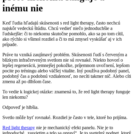
inému nie
Keď ľudia hľadajú skúsenosti s red light therapy, často nechcú
najskôr vedeckú štúdiu. Chcú vedieť niečo jednoduchšie a
ľudskejšie: či to niekomu skutočne pomohlo, ako sa po tom cítil,
ako rýchlo si všimol rozdiel a či to má zmysel vyskúšať aj v ich
prípade.
Práve tu vzniká zaujímavý problém. Skúsenosti ľudí s červeným a
blízkym infračerveným svetlom nie sú rovnaké. Niekto hovorí o
lepšej regenerácii, jemnejšej pokožke, príjemnom uvoľnení, lepšom
pocite po tréningu alebo väčšej vitalite. Iný používa podobný panel,
podobný čas a podobnú vzdialenosť, no necíti takmer nič. Alebo cíti
zmenu až po dlhšom čase.
To vedie k logickej otázke: znamená to, že red light therapy funguje
len niekomu?
Odpoveď je hlbšia.
Svetlo môže byť rovnaké. Rozdiel je často v tele, ktoré ho prijíma.
Red light therapy
nie je mechanický efekt panelu. Nie je to
jednoduché „zasvietim a telo sa opraví“. Je to svetelný podnet, ktorý