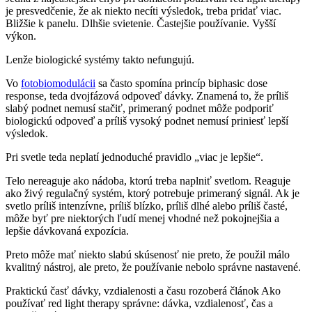
je presvedčenie, že ak niekto necíti výsledok, treba pridať viac.
Bližšie k panelu. Dlhšie svietenie. Častejšie používanie. Vyšší
výkon.
Lenže biologické systémy takto nefungujú.
Vo
fotobiomodulácii
sa často spomína princíp biphasic dose
response, teda dvojfázová odpoveď dávky. Znamená to, že príliš
slabý podnet nemusí stačiť, primeraný podnet môže podporiť
biologickú odpoveď a príliš vysoký podnet nemusí priniesť lepší
výsledok.
Pri svetle teda neplatí jednoduché pravidlo „viac je lepšie“.
Telo nereaguje ako nádoba, ktorú treba naplniť svetlom. Reaguje
ako živý regulačný systém, ktorý potrebuje primeraný signál. Ak je
svetlo príliš intenzívne, príliš blízko, príliš dlhé alebo príliš časté,
môže byť pre niektorých ľudí menej vhodné než pokojnejšia a
lepšie dávkovaná expozícia.
Preto môže mať niekto slabú skúsenosť nie preto, že použil málo
kvalitný nástroj, ale preto, že používanie nebolo správne nastavené.
Praktickú časť dávky, vzdialenosti a času rozoberá článok Ako
používať red light therapy správne: dávka, vzdialenosť, čas a