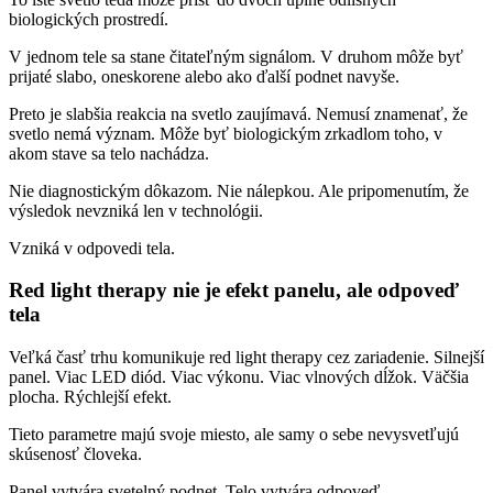
biologických prostredí.
V jednom tele sa stane čitateľným signálom. V druhom môže byť
prijaté slabo, oneskorene alebo ako ďalší podnet navyše.
Preto je slabšia reakcia na svetlo zaujímavá. Nemusí znamenať, že
svetlo nemá význam. Môže byť biologickým zrkadlom toho, v
akom stave sa telo nachádza.
Nie diagnostickým dôkazom. Nie nálepkou. Ale pripomenutím, že
výsledok nevzniká len v technológii.
Vzniká v odpovedi tela.
Red light therapy nie je efekt panelu, ale odpoveď
tela
Veľká časť trhu komunikuje red light therapy cez zariadenie. Silnejší
panel. Viac LED diód. Viac výkonu. Viac vlnových dĺžok. Väčšia
plocha. Rýchlejší efekt.
Tieto parametre majú svoje miesto, ale samy o sebe nevysvetľujú
skúsenosť človeka.
Panel vytvára svetelný podnet. Telo vytvára odpoveď.