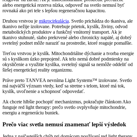
alebo energetická rezerva nízka, odpoveď na svetlo nemusí byť
rovnaká ako pri tele s lepšou regeneračnou kapacitou.
Druhou vrstvou je
mikrocirkulácia
. Svetlo prichádza do tkaniva, ale
tkanivo nežije izolovane. Potrebuje prietok, kyslík, živiny, odvod
metabolických produktov a funkčný vnútorný transport. Ak je
tkanivo stuhnuté, slabo prekrvené alebo chronicky napäté, aj dobrý
svetelný podnet môže naraziť na prostredie, ktoré reaguje pomalšie.
Treťou vrstvou je kyslík. Mitochondriálne dýchanie a tvorba energie
sú s kyslíkom úzko prepojené. Ak telo nemá dobré podmienky na
okysličenie a využitie kyslíka, svetelný signál sa nemôže oddeliť od
širšej energetickej reality organizmu.
Práve preto TANVEA nevníma Light Systems™ izolovane. Svetlo
má najväčší význam vtedy, keď sa stretne s telom, ktoré má tok,
kyslík, uvoľnenie a schopnosť odpovedať.
Ak chcete hlbšie pochopiť mechanizmus, pokračujte článkom Ako
funguje red light therapy: prečo svetlo ovplyvňuje mitochondrie,
energiu a regeneráciu buniek.
Prečo viac svetla nemusí znamenať lepší výsledok
Jedna z najčastejších chýb pri domácom používaní red light therapy