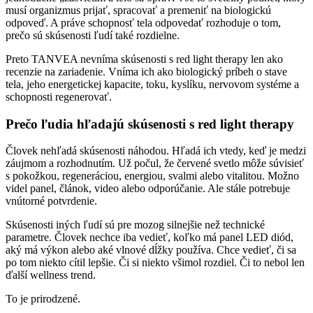
musí organizmus prijať, spracovať a premeniť na biologickú
odpoveď. A práve schopnosť tela odpovedať rozhoduje o tom,
prečo sú skúsenosti ľudí také rozdielne.
Preto TANVEA nevníma skúsenosti s red light therapy len ako
recenzie na zariadenie. Vníma ich ako biologický príbeh o stave
tela, jeho energetickej kapacite, toku, kyslíku, nervovom systéme a
schopnosti regenerovať.
Prečo ľudia hľadajú skúsenosti s red light therapy
Človek nehľadá skúsenosti náhodou. Hľadá ich vtedy, keď je medzi
záujmom a rozhodnutím. Už počul, že červené svetlo môže súvisieť
s pokožkou, regeneráciou, energiou, svalmi alebo vitalitou. Možno
videl panel, článok, video alebo odporúčanie. Ale stále potrebuje
vnútorné potvrdenie.
Skúsenosti iných ľudí sú pre mozog silnejšie než technické
parametre. Človek nechce iba vedieť, koľko má panel LED diód,
aký má výkon alebo aké vlnové dĺžky používa. Chce vedieť, či sa
po tom niekto cítil lepšie. Či si niekto všimol rozdiel. Či to nebol len
ďalší wellness trend.
To je prirodzené.