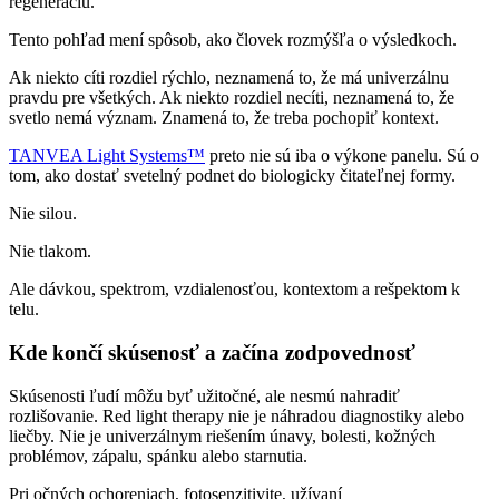
regeneráciu.
Tento pohľad mení spôsob, ako človek rozmýšľa o výsledkoch.
Ak niekto cíti rozdiel rýchlo, neznamená to, že má univerzálnu
pravdu pre všetkých. Ak niekto rozdiel necíti, neznamená to, že
svetlo nemá význam. Znamená to, že treba pochopiť kontext.
TANVEA Light Systems™
preto nie sú iba o výkone panelu. Sú o
tom, ako dostať svetelný podnet do biologicky čitateľnej formy.
Nie silou.
Nie tlakom.
Ale dávkou, spektrom, vzdialenosťou, kontextom a rešpektom k
telu.
Kde končí skúsenosť a začína zodpovednosť
Skúsenosti ľudí môžu byť užitočné, ale nesmú nahradiť
rozlišovanie. Red light therapy nie je náhradou diagnostiky alebo
liečby. Nie je univerzálnym riešením únavy, bolesti, kožných
problémov, zápalu, spánku alebo starnutia.
Pri očných ochoreniach, fotosenzitivite, užívaní