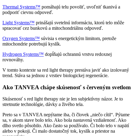
Thermal Systems™
pomáhajú telu povoliť, uvoľniť tkanivá a
podporiť cievnu odpoveď.
Light Systems™
prinášajú svetelnú informáciu, ktorú telo môže
spracovať cez bunkovú a mitochondriálnu odpoveď.
Oxygen Systems™
súvisia s energetickým limitom, pretože
mitochondrie potrebujú kyslík.
Hydrogen Systems™
dopĺňajú ochrannú vrstvu redoxnej
rovnováhy.
V tomto kontexte sa red light therapy prestáva javiť ako izolovaný
trend. Stáva sa jednou z vrstiev biologickej regenerácie.
Ako TANVEA chápe skúsenosť s červeným svetlom
Skúsenosť s red light therapy nie je len subjektívny názor. Je to
stretnutie technológie, dávky a živého tela.
Preto sa v TANVEA nepýtame iba, či človek „niečo cítil“. Pýtame
sa, v akom stave bolo telo. Ako bola nastavená vzdialenosť. Ako
dlho svetlo pôsobilo. Ako často sa používalo. Či bolo telo v napätí
alebo v pokoji. Či malo dostatočný tok, kyslík a priestor na