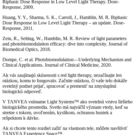
Biphasic Dose Response in Low Level Light Therapy. Dose-
Response, 2009.
Huang, Y. Y., Sharma, S. K., Carroll, J., Hamblin, M. R. Biphasic
Dose Response in Low Level Light Therapy – an update. Dose-
Response, 2011.
Zein, R., Selting, W., Hamblin, M. R. Review of light parameters
and photobiomodulation efficacy: dive into complexity. Journal of
Biomedical Optics, 2018.
Dompe, C. et al. Photobiomodulation—Underlying Mechanism and
Clinical Applications. Journal of Clinical Medicine, 2020.
Ak vás zaujímajú skúsenosti s red light therapy, nezačínajte len
otázkou, komu to fungovalo. Začnite otázkou, či vaše telo dokáže
svetelný podnet prijať, spracovať a premeniť na zmysluplnú
biologickú odpoveď.
V TANVEA vnímame Light Systems™ ako svetelnú vrstvu širšieho
biologického prostredia. Svetlo má najväčší význam vtedy, keď sa
stretne s tokom, uvoľnením, kyslíkom, ochranou buniek a
rešpektom k dávke.
Ak si chcete tento rozdiel zažiť na vlastnom tele, môžete navštíviť
TANVEA Experience Space™.